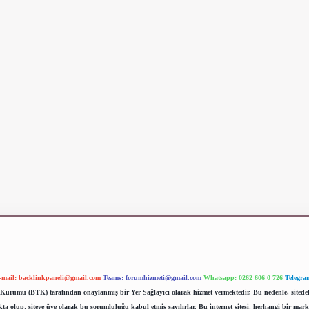
-mail:
backlinkpaneli@gmail.com
Teams:
forumhizmeti@gmail.com
Whatsapp: 0262 606 0 726
Telegra
im Kurumu (BTK) tarafından onaylanmış bir Yer Sağlayıcı olarak hizmet vermektedir. Bu nedenle, sited
 olup, siteye üye olarak bu sorumluluğu kabul etmiş sayılırlar. Bu internet sitesi, herhangi bir mark