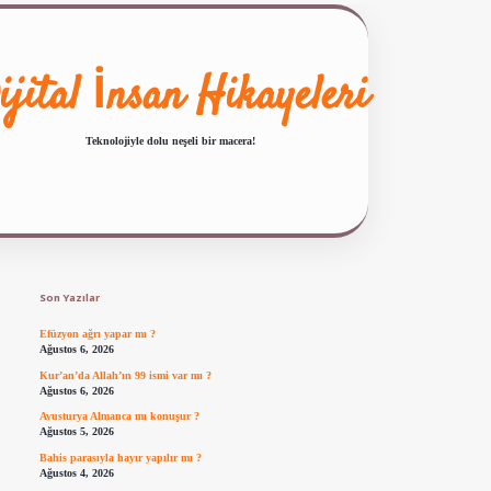
ijital İnsan Hikayeleri
Teknolojiyle dolu neşeli bir macera!
Sidebar
ilbet giriş
famecasino güncel giriş
ilbet yeni giriş
www.betexper.xyz/
Son Yazılar
Efüzyon ağrı yapar mı ?
Ağustos 6, 2026
Kur’an’da Allah’ın 99 ismi var mı ?
Ağustos 6, 2026
Avusturya Almanca mı konuşur ?
Ağustos 5, 2026
Bahis parasıyla hayır yapılır mı ?
Ağustos 4, 2026