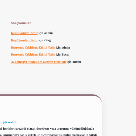
Son yorumlar
Keşif Soruları Nedir
için
admin
Keşif Soruları Nedir
için
Otağ
Depremde Çekiçleme Etkisi Nedir
için
admin
Depremde Çekiçleme Etkisi Nedir
için
Beyza
Ay Dünyaya Yaklaşınca Deprem Olur Mu
için
admin
m: @karabul
eki içerikleri proaktif olarak denetleme veya araştırma yükümlülüğümüz
a, kurum veya şahıs şirketi ile hiçbir bağlantısı bulunmamaktadır. Sitede