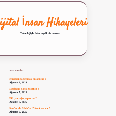
ijital İnsan Hikayeleri
Teknolojiyle dolu neşeli bir macera!
Sidebar
ilbet giriş
famecasino güncel giriş
ilbet yeni giriş
www.betexper.xyz/
Son Yazılar
Kuyruğuna basmak anlamı ne ?
Ağustos 8, 2026
Medicana hangi ülkenin ?
Ağustos 7, 2026
Efüzyon ağrı yapar mı ?
Ağustos 6, 2026
Kur’an’da Allah’ın 99 ismi var mı ?
Ağustos 6, 2026