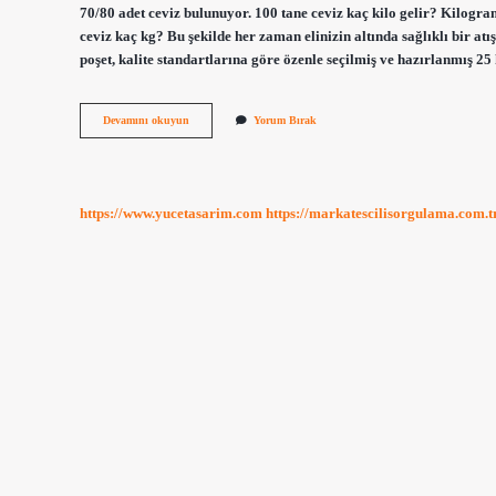
70/80 adet ceviz bulunuyor. 100 tane ceviz kaç kilo gelir? Kilogram
ceviz kaç kg? Bu şekilde her zaman elinizin altında sağlıklı bir atı
poşet, kalite standartlarına göre özenle seçilmiş ve hazırlanmış 25
1
Devamını okuyun
Yorum Bırak
Kilo
Ceviz
Kaç
Tane
https://www.yucetasarim.com
https://markatescilisorgulama.com.t