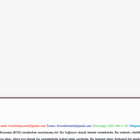
-mail:
backlinkpaneli@gmail.com
Teams:
forumhizmeti@gmail.com
Whatsapp: 0262 606 0 726
Telegra
im Kurumu (BTK) tarafından onaylanmış bir Yer Sağlayıcı olarak hizmet vermektedir. Bu nedenle, sited
 olup, siteye üye olarak bu sorumluluğu kabul etmiş sayılırlar. Bu internet sitesi, herhangi bir mark