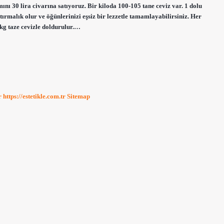
ını 30 lira civarına satıyoruz. Bir kiloda 100-105 tane ceviz var. 1 dolu
ştırmalık olur ve öğünlerinizi eşsiz bir lezzetle tamamlayabilirsiniz. Her
 kg taze cevizle doldurulur.…
r
https://estetikle.com.tr
Sitemap