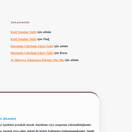
Son yorumlar
Keşif Soruları Nedir
için
admin
Keşif Soruları Nedir
için
Otağ
Depremde Çekiçleme Etkisi Nedir
için
admin
Depremde Çekiçleme Etkisi Nedir
için
Beyza
Ay Dünyaya Yaklaşınca Deprem Olur Mu
için
admin
m: @karabul
eki içerikleri proaktif olarak denetleme veya araştırma yükümlülüğümüz
a, kurum veya şahıs şirketi ile hiçbir bağlantısı bulunmamaktadır. Sitede