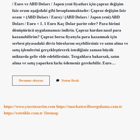
/ Euro ve ABD Doları / Japon yeni fiyatları için çapraz değişim
faiz oranı aşağıdaki gibi hesaplanmaktadır: Çapraz değişim faiz
oranı = (ABD Doları / Euro) / (ABD Doları / Japon yeni) ABD
Doları / Euro = 1. 1 Euro Kaç Dolar parite eder? Para birimi
dönüştürücü uygulamamızı indirin. Çapraz kurdan nasıl para
kazanabilirim? Çapraz borsa fiyatıyla para kazanmak için
serbest piyasadaki döviz bürolarını seçebilirsiniz ve satın alma ve
satış işlemlerini gerçekleştirerek istediğiniz zaman büyük
miktarda gelir elde edebilirsiniz. Tezgahlara bakarsak, satın
alma ve satış yaparken farkı ödemeniz gerekebilir. Euro…
Çarkıfelek
Devamını okuyun
Yorum Bırak
Çiçeği
Yenir
Mi
https://www.yucetasarim.com
https://markatescilisorgulama.com.tr
https://estetikle.com.tr
Sitemap