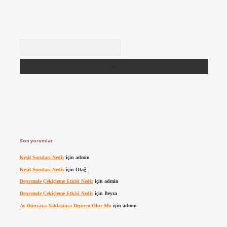
Arama
Son yorumlar
Keşif Soruları Nedir
için
admin
Keşif Soruları Nedir
için
Otağ
Depremde Çekiçleme Etkisi Nedir
için
admin
Depremde Çekiçleme Etkisi Nedir
için
Beyza
Ay Dünyaya Yaklaşınca Deprem Olur Mu
için
admin