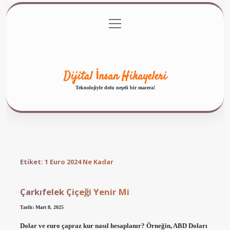
menüyü
Anasayfa
Gizlilik Politikası
Yasal Uyarı
aç
Hakkımızda
Dijital İnsan Hikayeleri
Teknolojiyle dolu neşeli bir macera!
Etiket:
1 Euro 2024 Ne Kadar
Çarkıfelek Çiçeği Yenir Mi
Tarih: Mart 8, 2025
Dolar ve euro çapraz kur nasıl hesaplanır? Örneğin, ABD Doları