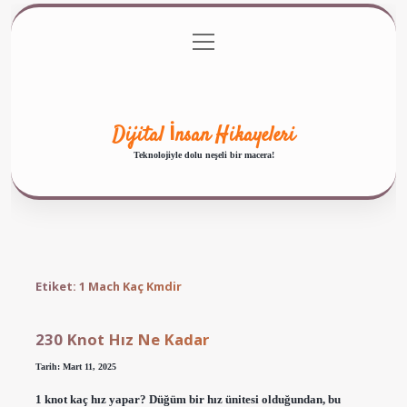
menüyü
Anasayfa
Gizlilik Politikası
Yasal Uyarı
aç
Hakkımızda
Dijital İnsan Hikayeleri
Teknolojiyle dolu neşeli bir macera!
Etiket:
1 Mach Kaç Kmdir
230 Knot Hız Ne Kadar
Tarih: Mart 11, 2025
1 knot kaç hız yapar? Düğüm bir hız ünitesi olduğundan, bu