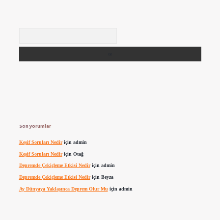
Arama
Son yorumlar
Keşif Soruları Nedir
için
admin
Keşif Soruları Nedir
için
Otağ
Depremde Çekiçleme Etkisi Nedir
için
admin
Depremde Çekiçleme Etkisi Nedir
için
Beyza
Ay Dünyaya Yaklaşınca Deprem Olur Mu
için
admin