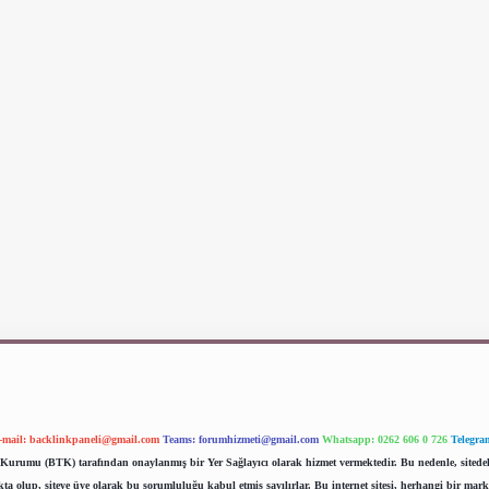
-mail:
backlinkpaneli@gmail.com
Teams:
forumhizmeti@gmail.com
Whatsapp: 0262 606 0 726
Telegra
im Kurumu (BTK) tarafından onaylanmış bir Yer Sağlayıcı olarak hizmet vermektedir. Bu nedenle, sited
 olup, siteye üye olarak bu sorumluluğu kabul etmiş sayılırlar. Bu internet sitesi, herhangi bir mark