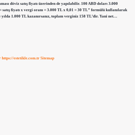
ması döviz satış fiyatı üzerinden de yapılabilir. 100 ABD doları 3.000
 = satış fiyatı x vergi oranı = 3.000 TL x 0,01 = 30 TL” formülü kullanılarak
 yılda 1.000 TL kazanırsanız, toplam verginiz 158 TL’dir. Yani net…
r
https://estetikle.com.tr
Sitemap