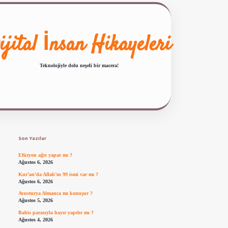
ijital İnsan Hikayeleri
Teknolojiyle dolu neşeli bir macera!
Sidebar
ilbet giriş
famecasino güncel giriş
ilbet yeni giriş
www.betexper.xyz/
Son Yazılar
Efüzyon ağrı yapar mı ?
Ağustos 6, 2026
Kur’an’da Allah’ın 99 ismi var mı ?
Ağustos 6, 2026
Avusturya Almanca mı konuşur ?
Ağustos 5, 2026
Bahis parasıyla hayır yapılır mı ?
Ağustos 4, 2026