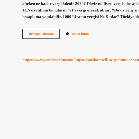
alırken ne kadar vergi ödenir 2024? Döviz maliyeti vergisi hesapla
TL’ye satılırsa bu tutarın %1’i vergi olarak alınır: “Döviz vergisi
hesaplama yapılabilir. 1000 Liranın vergisi Ne Kadar? Türkiye’de
1000
Devamını okuyun
Yorum Bırak
Doların
Vergisi
Ne
Kadar
https://www.yucetasarim.com
https://markatescilisorgulama.com.t