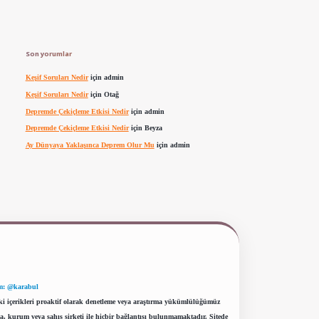
Son yorumlar
Keşif Soruları Nedir
için
admin
Keşif Soruları Nedir
için
Otağ
Depremde Çekiçleme Etkisi Nedir
için
admin
Depremde Çekiçleme Etkisi Nedir
için
Beyza
Ay Dünyaya Yaklaşınca Deprem Olur Mu
için
admin
m: @karabul
eki içerikleri proaktif olarak denetleme veya araştırma yükümlülüğümüz
a, kurum veya şahıs şirketi ile hiçbir bağlantısı bulunmamaktadır. Sitede