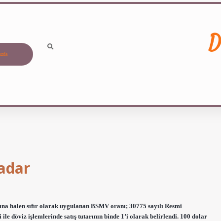
D
ızda
Kadar
arına halen sıfır olarak uygulanan BSMV oranı; 30775 sayılı Resmi
 döviz işlemlerinde satış tutarının binde 1’i olarak belirlendi. 100 dolar