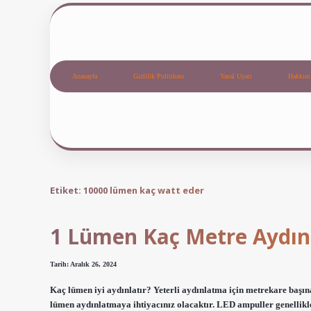
Anasayfa
Gizlilik Politikası
Yasal Uyarı
Hakkım
Etiket:
10000 lümen kaç watt eder
1 Lümen Kaç Metre Aydınl
Tarih: Aralık 26, 2024
Kaç lümen iyi aydınlatır? Yeterli aydınlatma için metrekare başın
lümen aydınlatmaya ihtiyacınız olacaktır. LED ampuller genellikle 