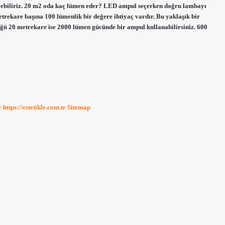
ebiliriz. 20 m2 oda kaç lümen eder? LED ampul seçerken doğru lambayı
rekare başına 100 lümenlik bir değere ihtiyaç vardır. Bu yaklaşık bir
üğü 20 metrekare ise 2000 lümen gücünde bir ampul kullanabilirsiniz. 600
r
https://estetikle.com.tr
Sitemap