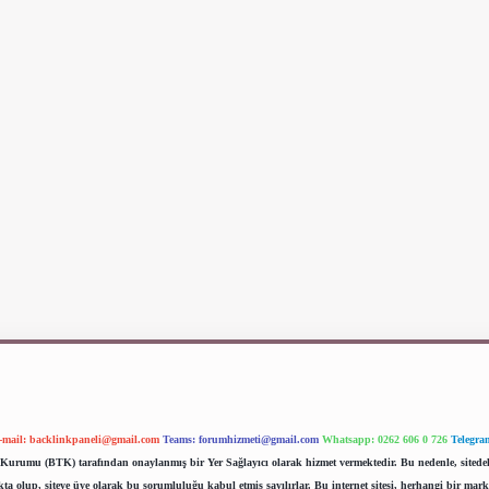
-mail:
backlinkpaneli@gmail.com
Teams:
forumhizmeti@gmail.com
Whatsapp: 0262 606 0 726
Telegra
im Kurumu (BTK) tarafından onaylanmış bir Yer Sağlayıcı olarak hizmet vermektedir. Bu nedenle, sited
 olup, siteye üye olarak bu sorumluluğu kabul etmiş sayılırlar. Bu internet sitesi, herhangi bir mark