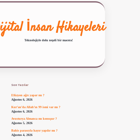
ijital İnsan Hikayeleri
Teknolojiyle dolu neşeli bir macera!
Sidebar
ilbet giriş
famecasino güncel giriş
ilbet yeni giriş
www.betexper.xyz/
Son Yazılar
Efüzyon ağrı yapar mı ?
Ağustos 6, 2026
Kur’an’da Allah’ın 99 ismi var mı ?
Ağustos 6, 2026
Avusturya Almanca mı konuşur ?
Ağustos 5, 2026
Bahis parasıyla hayır yapılır mı ?
Ağustos 4, 2026