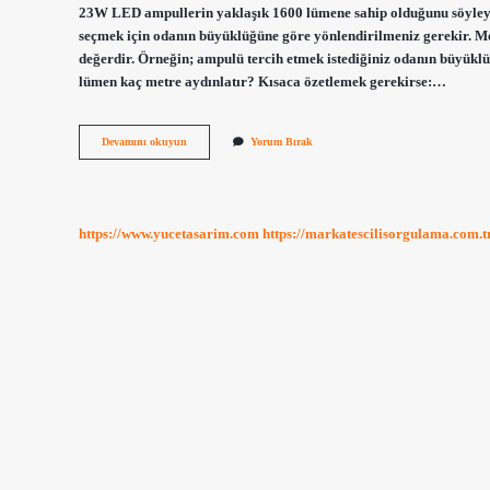
23W LED ampullerin yaklaşık 1600 lümene sahip olduğunu söyley
seçmek için odanın büyüklüğüne göre yönlendirilmeniz gerekir. Met
değerdir. Örneğin; ampulü tercih etmek istediğiniz odanın büyükl
lümen kaç metre aydınlatır? Kısaca özetlemek gerekirse:…
1
Devamını okuyun
Yorum Bırak
Lümen
Kaç
Metre
Aydınlatır
https://www.yucetasarim.com
https://markatescilisorgulama.com.t