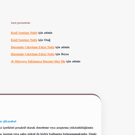
Son yorumlar
Keşif Soruları Nedir
için
admin
Keşif Soruları Nedir
için
Otağ
Depremde Çekiçleme Etkisi Nedir
için
admin
Depremde Çekiçleme Etkisi Nedir
için
Beyza
Ay Dünyaya Yaklaşınca Deprem Olur Mu
için
admin
m: @karabul
eki içerikleri proaktif olarak denetleme veya araştırma yükümlülüğümüz
a, kurum veya şahıs şirketi ile hiçbir bağlantısı bulunmamaktadır. Sitede