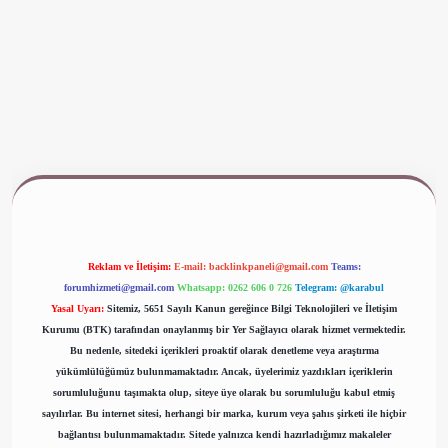
ww.betexper.xyz/
Reklam ve İletişim:
E-mail:
backlinkpaneli@gmail.com
Teams:
forumhizmeti@gmail.com
Whatsapp: 0262 606 0 726
Telegram: @karabul
Yasal Uyarı:
Sitemiz, 5651 Sayılı Kanun gereğince Bilgi Teknolojileri ve İletişim
Kurumu (BTK) tarafından onaylanmış bir Yer Sağlayıcı olarak hizmet vermektedir.
Bu nedenle, sitedeki içerikleri proaktif olarak denetleme veya araştırma
yükümlülüğümüz bulunmamaktadır. Ancak, üyelerimiz yazdıkları içeriklerin
sorumluluğunu taşımakta olup, siteye üye olarak bu sorumluluğu kabul etmiş
sayılırlar. Bu internet sitesi, herhangi bir marka, kurum veya şahıs şirketi ile hiçbir
bağlantısı bulunmamaktadır. Sitede yalnızca kendi hazırladığımız makaleler