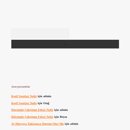
Arama
Son yorumlar
Keşif Soruları Nedir
için
admin
Keşif Soruları Nedir
için
Otağ
Depremde Çekiçleme Etkisi Nedir
için
admin
Depremde Çekiçleme Etkisi Nedir
için
Beyza
Ay Dünyaya Yaklaşınca Deprem Olur Mu
için
admin