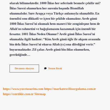
olarak bilinmektedir. 1000 İhlas her seferinde besmele çekilir mi?
İhlas Suresi okunurken her surenin başında Bismillah
okunmalıdır. Sure Arapça veya Türkçe anlamıyla okunabilir. En
önemlisi onu dikkatli ve içten bir şekilde okumaktır. Arefe günü
1000 İhlas Suresi’ni okumak hem manevi bir zenginleşme hem de
Allah’ın rahmetini ve bağışlamasını kazanmak için önemli bir
fırsattır. 1001 İhlas Neden Okunur? Arefe günü İhlas Suresi’ni
okumakla ilgili hadiste: “Kim Arefe günü öğle ile akşam arasında
bin defa İhlas Suresi’ni okursa Allah (cc) ona dilediğini verir.”
buyurmaktadır. Zil çalar. Arefe günü bin ihlas okunurken,
gerektiğinde…
1001
Devamını okuyun
Yorum Bırak
İHlas
Hatmi
Nasıl
Yapılır
https://www.yucetasarim.com
https://markatescilisorgulama.com.tr
https://estetikle.com.tr
Sitemap