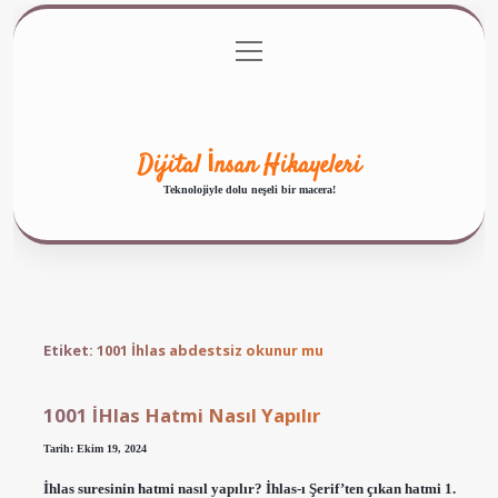
menüyü
Anasayfa
Gizlilik Politikası
Yasal Uyarı
aç
Hakkımızda
Dijital İnsan Hikayeleri
Teknolojiyle dolu neşeli bir macera!
Etiket:
1001 İhlas abdestsiz okunur mu
1001 İHlas Hatmi Nasıl Yapılır
Tarih: Ekim 19, 2024
İhlas suresinin hatmi nasıl yapılır? İhlas-ı Şerif’ten çıkan hatmi 1.