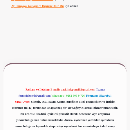
Ay Dünyaya Yaklaşınca Deprem Olur Mu
için
admin
www.betexper.xyz/
Reklam ve İletişim:
E-mail:
backlinkpaneli@gmail.com
Teams:
forumhizmeti@gmail.com
Whatsapp: 0262 606 0 726
Telegram: @karabul
Yasal Uyarı:
Sitemiz, 5651 Sayılı Kanun gereğince Bilgi Teknolojileri ve İletişim
Kurumu (BTK) tarafından onaylanmış bir Yer Sağlayıcı olarak hizmet vermektedir.
Bu nedenle, sitedeki içerikleri proaktif olarak denetleme veya araştırma
yükümlülüğümüz bulunmamaktadır. Ancak, üyelerimiz yazdıkları içeriklerin
sorumluluğunu taşımakta olup, siteye üye olarak bu sorumluluğu kabul etmiş