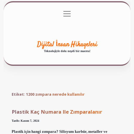
menüyü
Anasayfa
Gizlilik Politikası
Yasal Uyarı
aç
Hakkımızda
Dijital İnsan Hikayeleri
Teknolojiyle dolu neşeli bir macera!
Etiket:
1200 zımpara nerede kullanılır
Plastik Kaç Numara Ile Zımparalanır
Tarih: Kasım 7, 2024
Plastik için hangi zımpara? Silisyum karbür, metaller ve