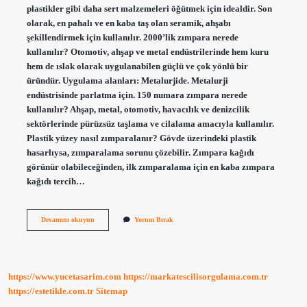
plastikler gibi daha sert malzemeleri öğütmek için idealdir. Son
olarak, en pahalı ve en kaba taş olan seramik, ahşabı
şekillendirmek için kullanılır. 2000’lik zımpara nerede
kullanılır? Otomotiv, ahşap ve metal endüstrilerinde hem kuru
hem de ıslak olarak uygulanabilen güçlü ve çok yönlü bir
üründür. Uygulama alanları: Metalurjide. Metalurji
endüstrisinde parlatma için. 150 numara zımpara nerede
kullanılır? Ahşap, metal, otomotiv, havacılık ve denizcilik
sektörlerinde pürüzsüz taşlama ve cilalama amacıyla kullanılır.
Plastik yüzey nasıl zımparalanır? Gövde üzerindeki plastik
hasarlıysa, zımparalama sorunu çözebilir. Zımpara kağıdı
görünür olabileceğinden, ilk zımparalama için en kaba zımpara
kağıdı tercih…
Plastik
Devamını okuyun
Yorum Bırak
Kaç
Numara
Ile
Zımparalanır
https://www.yucetasarim.com
https://markatescilisorgulama.com.tr
https://estetikle.com.tr
Sitemap