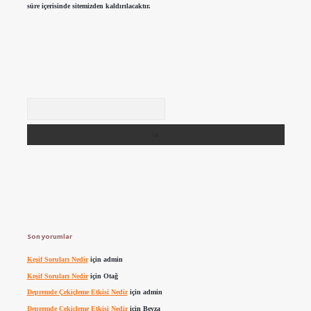
süre içerisinde sitemizden kaldırılacaktır.
Arama
Son yorumlar
Keşif Soruları Nedir
için
admin
Keşif Soruları Nedir
için
Otağ
Depremde Çekiçleme Etkisi Nedir
için
admin
Depremde Çekiçleme Etkisi Nedir
için
Beyza