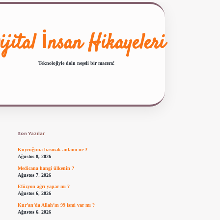
ijital İnsan Hikayeleri
Teknolojiyle dolu neşeli bir macera!
Sidebar
ilbet giriş
famecasino güncel giriş
ilbet yeni giriş
www.betexper.xyz/
Son Yazılar
Kuyruğuna basmak anlamı ne ?
Ağustos 8, 2026
Medicana hangi ülkenin ?
Ağustos 7, 2026
Efüzyon ağrı yapar mı ?
Ağustos 6, 2026
Kur’an’da Allah’ın 99 ismi var mı ?
Ağustos 6, 2026