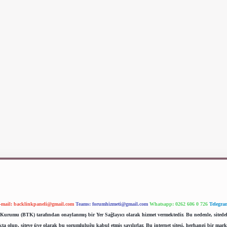
-mail:
backlinkpaneli@gmail.com
Teams:
forumhizmeti@gmail.com
Whatsapp: 0262 606 0 726
Telegra
im Kurumu (BTK) tarafından onaylanmış bir Yer Sağlayıcı olarak hizmet vermektedir. Bu nedenle, sited
 olup, siteye üye olarak bu sorumluluğu kabul etmiş sayılırlar. Bu internet sitesi, herhangi bir mark