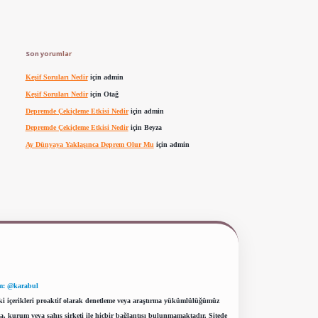
Son yorumlar
Keşif Soruları Nedir
için
admin
Keşif Soruları Nedir
için
Otağ
Depremde Çekiçleme Etkisi Nedir
için
admin
Depremde Çekiçleme Etkisi Nedir
için
Beyza
Ay Dünyaya Yaklaşınca Deprem Olur Mu
için
admin
m: @karabul
eki içerikleri proaktif olarak denetleme veya araştırma yükümlülüğümüz
a, kurum veya şahıs şirketi ile hiçbir bağlantısı bulunmamaktadır. Sitede