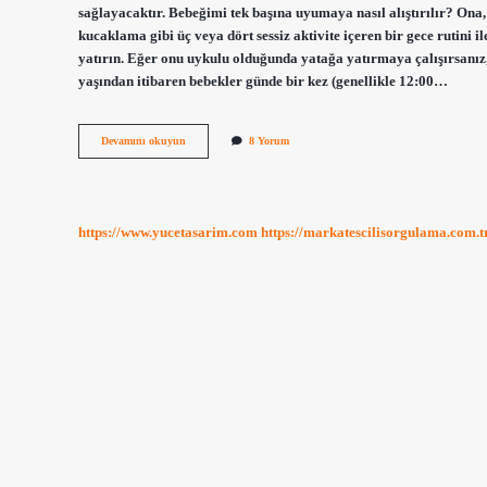
sağlayacaktır. Bebeğimi tek başına uyumaya nasıl alıştırılır? On
kucaklama gibi üç veya dört sessiz aktivite içeren bir gece rutini 
yatırın. Eğer onu uykulu olduğunda yatağa yatırmaya çalışırsanız,
yaşından itibaren bebekler günde bir kez (genellikle 12:00…
Tek
Devamını okuyun
8 Yorum
Uykuya
Geçiş
Ne
Zaman
https://www.yucetasarim.com
https://markatescilisorgulama.com.t