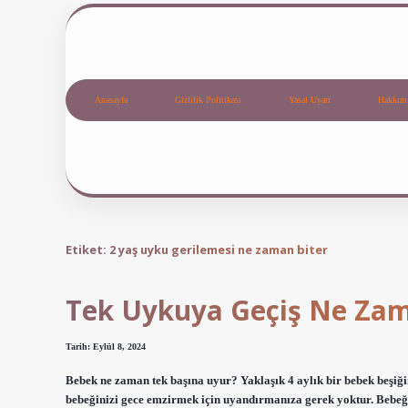
Anasayfa
Gizlilik Politikası
Yasal Uyarı
Hakkım
Etiket:
2 yaş uyku gerilemesi ne zaman biter
Tek Uykuya Geçiş Ne Za
Tarih: Eylül 8, 2024
Bebek ne zaman tek başına uyur? Yaklaşık 4 aylık bir bebek beşiğin
bebeğinizi gece emzirmek için uyandırmanıza gerek yoktur. Bebeği