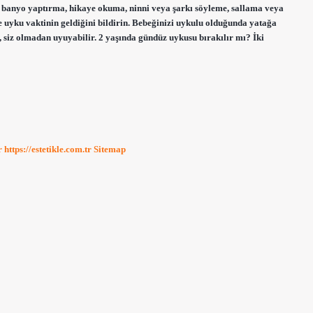
a, banyo yaptırma, hikaye okuma, ninni veya şarkı söyleme, sallama veya
ile uyku vaktinin geldiğini bildirin. Bebeğinizi uykulu olduğunda yatağa
 siz olmadan uyuyabilir. 2 yaşında gündüz uykusu bırakılır mı? İki
r
https://estetikle.com.tr
Sitemap