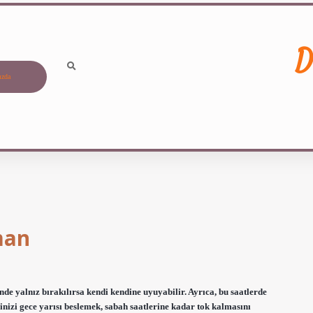
D
ızda
man
de yalnız bırakılırsa kendi kendine uyuyabilir. Ayrıca, bu saatlerde
nizi gece yarısı beslemek, sabah saatlerine kadar tok kalmasını