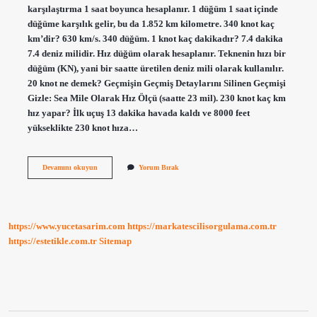
karşılaştırma 1 saat boyunca hesaplanır. 1 düğüm 1 saat içinde
düğüme karşılık gelir, bu da 1.852 km kilometre. 340 knot kaç
km’dir? 630 km/s. 340 düğüm. 1 knot kaç dakikadır? 7.4 dakika
7.4 deniz milidir. Hız düğüm olarak hesaplanır. Teknenin hızı bir
düğüm (KN), yani bir saatte üretilen deniz mili olarak kullanılır.
20 knot ne demek? Geçmişin Geçmiş Detaylarını Silinen Geçmişi
Gizle: Sea Mile Olarak Hız Ölçü (saatte 23 mil). 230 knot kaç km
hız yapar? İlk uçuş 13 dakika havada kaldı ve 8000 feet
yükseklikte 230 knot hıza…
230
Devamını okuyun
Yorum Bırak
Knot
Hız
Ne
Kadar
https://www.yucetasarim.com
https://markatescilisorgulama.com.tr
https://estetikle.com.tr
Sitemap