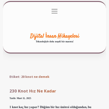
menüyü
Anasayfa
Gizlilik Politikası
Yasal Uyarı
aç
Hakkımızda
Dijital İnsan Hikayeleri
Teknolojiyle dolu neşeli bir macera!
Etiket:
20 knot ne demek
230 Knot Hız Ne Kadar
Tarih: Mart 11, 2025
1 knot kaç hız yapar? Düğüm bir hız ünitesi olduğundan, bu