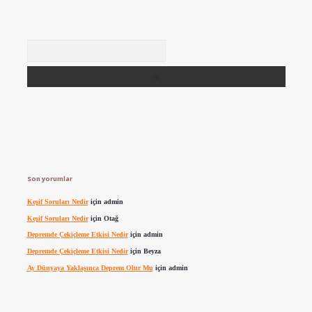
Arama
Son yorumlar
Keşif Soruları Nedir
için
admin
Keşif Soruları Nedir
için
Otağ
Depremde Çekiçleme Etkisi Nedir
için
admin
Depremde Çekiçleme Etkisi Nedir
için
Beyza
Ay Dünyaya Yaklaşınca Deprem Olur Mu
için
admin