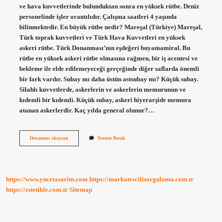
ve hava kuvvetlerinde bulunduktan sonra en yüksek rütbe. Deniz
personelinde işler orantılıdır. Çalışma saatleri 4 yaşında
bilinmektedir. En büyük rütbe nedir? Mareşal (Türkiye) Mareşal,
Türk toprak kuvvetleri ve Türk Hava Kuvvetleri en yüksek
askeri rütbe. Türk Donanması’nın eşdeğeri buyamamiral. Bu
rütbe en yüksek askeri rütbe olmasına rağmen, bir iş acentesi ve
bekleme ile elde edilemeyeceği gerçeğinde diğer saflarda önemli
bir fark vardır. Subay mı daha üstün astsubay mı? Küçük subay.
Silahlı kuvvetlerde, askerlerin ve askerlerin memurunun ve
kıdemli bir kıdemli. Küçük subay, askeri hiyerarşide memura
atanan askerlerdir. Kaç yılda general olunur?…
Mareşal
Devamını okuyun
Yorum Bırak
Dan
Sonra
Ne
Gelir
https://www.yucetasarim.com
https://markatescilisorgulama.com.tr
https://estetikle.com.tr
Sitemap