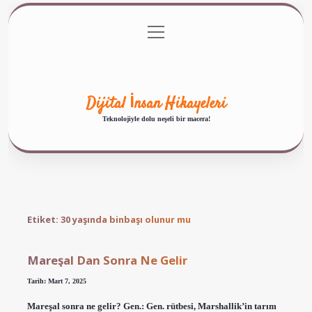
menüyü
Anasayfa
Gizlilik Politikası
Yasal Uyarı
aç
Hakkımızda
Dijital İnsan Hikayeleri
Teknolojiyle dolu neşeli bir macera!
Etiket:
30 yaşında binbaşı olunur mu
Mareşal Dan Sonra Ne Gelir
Tarih: Mart 7, 2025
Mareşal sonra ne gelir? Gen.: Gen. rütbesi, Marshallik’in tarım