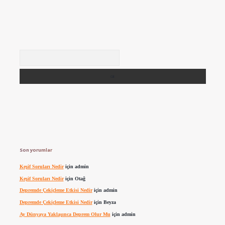
Arama
Son yorumlar
Keşif Soruları Nedir
için
admin
Keşif Soruları Nedir
için
Otağ
Depremde Çekiçleme Etkisi Nedir
için
admin
Depremde Çekiçleme Etkisi Nedir
için
Beyza
Ay Dünyaya Yaklaşınca Deprem Olur Mu
için
admin