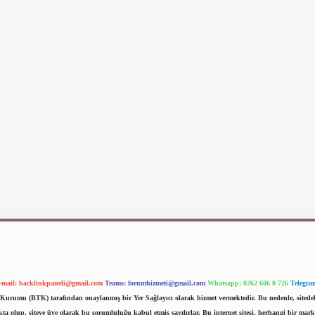
-mail:
backlinkpaneli@gmail.com
Teams:
forumhizmeti@gmail.com
Whatsapp: 0262 606 0 726
Telegra
im Kurumu (BTK) tarafından onaylanmış bir Yer Sağlayıcı olarak hizmet vermektedir. Bu nedenle, sited
 olup, siteye üye olarak bu sorumluluğu kabul etmiş sayılırlar. Bu internet sitesi, herhangi bir mark