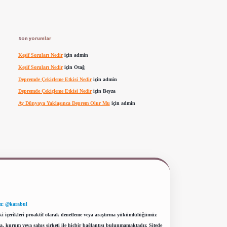
Son yorumlar
Keşif Soruları Nedir
için
admin
Keşif Soruları Nedir
için
Otağ
Depremde Çekiçleme Etkisi Nedir
için
admin
Depremde Çekiçleme Etkisi Nedir
için
Beyza
Ay Dünyaya Yaklaşınca Deprem Olur Mu
için
admin
m: @karabul
eki içerikleri proaktif olarak denetleme veya araştırma yükümlülüğümüz
a, kurum veya şahıs şirketi ile hiçbir bağlantısı bulunmamaktadır. Sitede