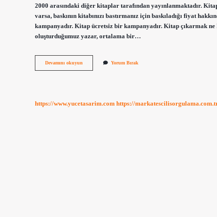
2000 arasındaki diğer kitaplar tarafından yayınlanmaktadır. Kitap
varsa, baskının kitabınızı bastırmanız için baskıladığı fiyat hakkı
kampanyadır. Kitap ücretsiz bir kampanyadır. Kitap çıkarmak ne ka
oluşturduğumuz yazar, ortalama bir…
1
Devamını okuyun
Yorum Bırak
Kitap
Basımı
Ne
Kadar
https://www.yucetasarim.com
https://markatescilisorgulama.com.t