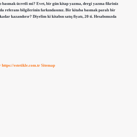
 basmak ücretli mi? Evet, bir gün kitap yazma, dergi yazma fikriniz
nda referans bilgilerinin farkındasınız. Bir kitaba basmak paralı bir
dar kazandırır? Diyelim ki kitabın satış fiyatı, 20 ti. Hesabımızda
r
https://estetikle.com.tr
Sitemap