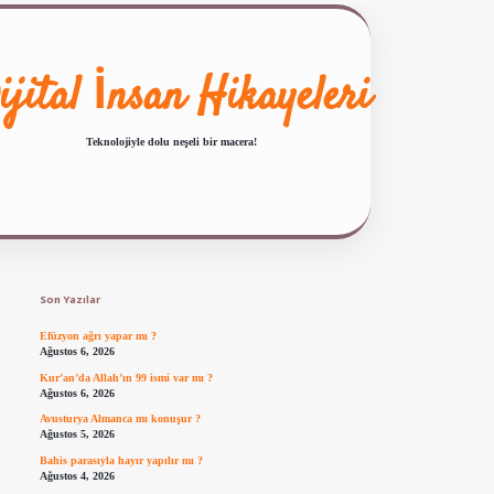
ijital İnsan Hikayeleri
Teknolojiyle dolu neşeli bir macera!
Sidebar
ilbet giriş
famecasino güncel giriş
ilbet yeni giriş
www.betexper.xyz/
Son Yazılar
Efüzyon ağrı yapar mı ?
Ağustos 6, 2026
Kur’an’da Allah’ın 99 ismi var mı ?
Ağustos 6, 2026
Avusturya Almanca mı konuşur ?
Ağustos 5, 2026
Bahis parasıyla hayır yapılır mı ?
Ağustos 4, 2026