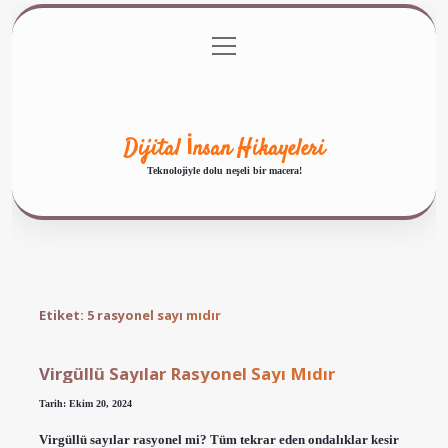
menüyü
Anasayfa
Gizlilik Politikası
Yasal Uyarı
aç
Hakkımızda
Dijital İnsan Hikayeleri
Teknolojiyle dolu neşeli bir macera!
Etiket:
5 rasyonel sayı mıdır
Virgüllü Sayılar Rasyonel Sayı Mıdır
Tarih: Ekim 20, 2024
Virgüllü sayılar rasyonel mi? Tüm tekrar eden ondalıklar kesir