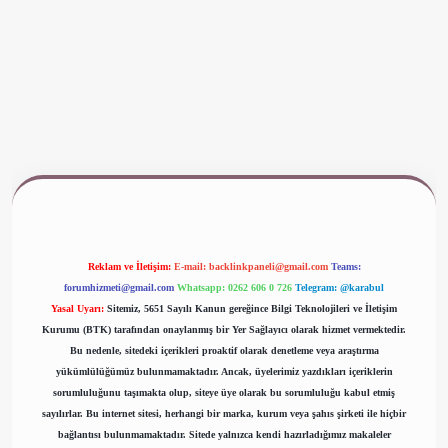
ww.betexper.xyz/
Reklam ve İletişim:
E-mail:
backlinkpaneli@gmail.com
Teams:
forumhizmeti@gmail.com
Whatsapp: 0262 606 0 726
Telegram: @karabul
Yasal Uyarı:
Sitemiz, 5651 Sayılı Kanun gereğince Bilgi Teknolojileri ve İletişim
Kurumu (BTK) tarafından onaylanmış bir Yer Sağlayıcı olarak hizmet vermektedir.
Bu nedenle, sitedeki içerikleri proaktif olarak denetleme veya araştırma
yükümlülüğümüz bulunmamaktadır. Ancak, üyelerimiz yazdıkları içeriklerin
sorumluluğunu taşımakta olup, siteye üye olarak bu sorumluluğu kabul etmiş
sayılırlar. Bu internet sitesi, herhangi bir marka, kurum veya şahıs şirketi ile hiçbir
bağlantısı bulunmamaktadır. Sitede yalnızca kendi hazırladığımız makaleler