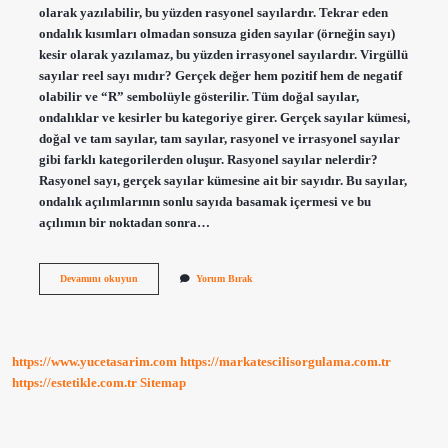
olarak yazılabilir, bu yüzden rasyonel sayılardır. Tekrar eden
ondalık kısımları olmadan sonsuza giden sayılar (örneğin sayı)
kesir olarak yazılamaz, bu yüzden irrasyonel sayılardır. Virgüllü
sayılar reel sayı mıdır? Gerçek değer hem pozitif hem de negatif
olabilir ve “R” sembolüyle gösterilir. Tüm doğal sayılar,
ondalıklar ve kesirler bu kategoriye girer. Gerçek sayılar kümesi,
doğal ve tam sayılar, tam sayılar, rasyonel ve irrasyonel sayılar
gibi farklı kategorilerden oluşur. Rasyonel sayılar nelerdir?
Rasyonel sayı, gerçek sayılar kümesine ait bir sayıdır. Bu sayılar,
ondalık açılımlarının sonlu sayıda basamak içermesi ve bu
açılımın bir noktadan sonra…
Virgüllü
Devamını okuyun
Yorum Bırak
Sayılar
Rasyonel
Sayı
Mıdır
https://www.yucetasarim.com
https://markatescilisorgulama.com.tr
https://estetikle.com.tr
Sitemap