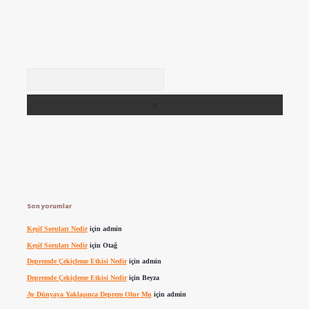
Arama
Son yorumlar
Keşif Soruları Nedir
için
admin
Keşif Soruları Nedir
için
Otağ
Depremde Çekiçleme Etkisi Nedir
için
admin
Depremde Çekiçleme Etkisi Nedir
için
Beyza
Ay Dünyaya Yaklaşınca Deprem Olur Mu
için
admin