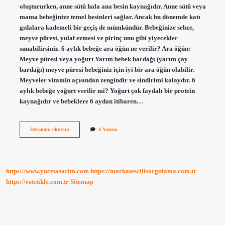
oluştururken, anne sütü hala ana besin kaynağıdır. Anne sütü veya
mama bebeğinize temel besinleri sağlar. Ancak bu dönemde katı
gıdalara kademeli bir geçiş de mümkündür. Bebeğinize sebze,
meyve püresi, yulaf ezmesi ve pirinç unu gibi yiyecekler
sunabilirsiniz. 6 aylık bebeğe ara öğün ne verilir? Ara öğün:
Meyve püresi veya yoğurt Yarım bebek bardağı (yarım çay
bardağı) meyve püresi bebeğiniz için iyi bir ara öğün olabilir.
Meyveler vitamin açısından zengindir ve sindirimi kolaydır. 6
aylık bebeğe yoğurt verilir mi? Yoğurt çok faydalı bir protein
kaynağıdır ve bebeklere 6 aydan itibaren…
6
Devamını okuyun
8 Yorum
Aylık
Bebeğe
Ek
Gıda
Olarak
https://www.yucetasarim.com
https://markatescilisorgulama.com.tr
Ne
Verilir
https://estetikle.com.tr
Sitemap