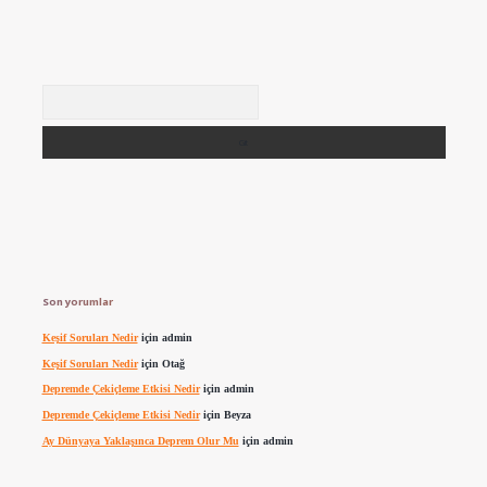
Arama
Son yorumlar
Keşif Soruları Nedir
için
admin
Keşif Soruları Nedir
için
Otağ
Depremde Çekiçleme Etkisi Nedir
için
admin
Depremde Çekiçleme Etkisi Nedir
için
Beyza
Ay Dünyaya Yaklaşınca Deprem Olur Mu
için
admin