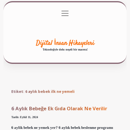
menüyü
Anasayfa
Gizlilik Politikası
Yasal Uyarı
aç
Hakkımızda
Dijital İnsan Hikayeleri
Teknolojiyle dolu neşeli bir macera!
Etiket:
6 aylık bebek ilk ne yemeli
6 Aylık Bebeğe Ek Gıda Olarak Ne Verilir
Tarih: Eylül 11, 2024
6 aylik bebek ne yemek yer? 6 aylık bebek beslenme programı