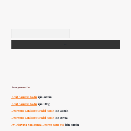
Arama
Son yorumlar
Keşif Soruları Nedir
için
admin
Keşif Soruları Nedir
için
Otağ
Depremde Çekiçleme Etkisi Nedir
için
admin
Depremde Çekiçleme Etkisi Nedir
için
Beyza
Ay Dünyaya Yaklaşınca Deprem Olur Mu
için
admin