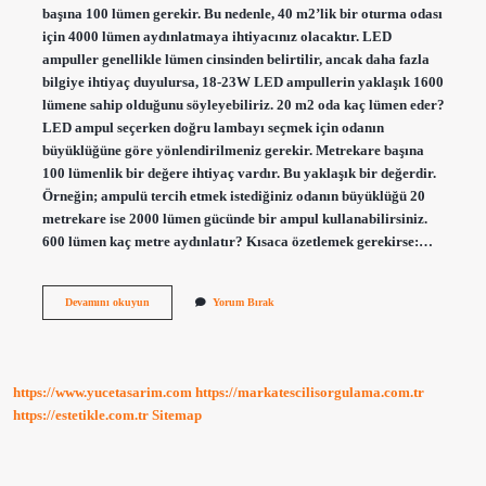
başına 100 lümen gerekir. Bu nedenle, 40 m2’lik bir oturma odası
için 4000 lümen aydınlatmaya ihtiyacınız olacaktır. LED
ampuller genellikle lümen cinsinden belirtilir, ancak daha fazla
bilgiye ihtiyaç duyulursa, 18-23W LED ampullerin yaklaşık 1600
lümene sahip olduğunu söyleyebiliriz. 20 m2 oda kaç lümen eder?
LED ampul seçerken doğru lambayı seçmek için odanın
büyüklüğüne göre yönlendirilmeniz gerekir. Metrekare başına
100 lümenlik bir değere ihtiyaç vardır. Bu yaklaşık bir değerdir.
Örneğin; ampulü tercih etmek istediğiniz odanın büyüklüğü 20
metrekare ise 2000 lümen gücünde bir ampul kullanabilirsiniz.
600 lümen kaç metre aydınlatır? Kısaca özetlemek gerekirse:…
1
Devamını okuyun
Yorum Bırak
Lümen
Kaç
Metre
Aydınlatır
https://www.yucetasarim.com
https://markatescilisorgulama.com.tr
https://estetikle.com.tr
Sitemap