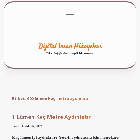
menüyü
Anasayfa
Gizlilik Politikası
Yasal Uyarı
aç
Hakkımızda
Dijital İnsan Hikayeleri
Teknolojiyle dolu neşeli bir macera!
Etiket:
600 lümen kaç metre aydınlatır
1 Lümen Kaç Metre Aydınlatır
Tarih: Aralık 26, 2024
Kaç lümen iyi aydınlatır? Yeterli aydınlatma için metrekare