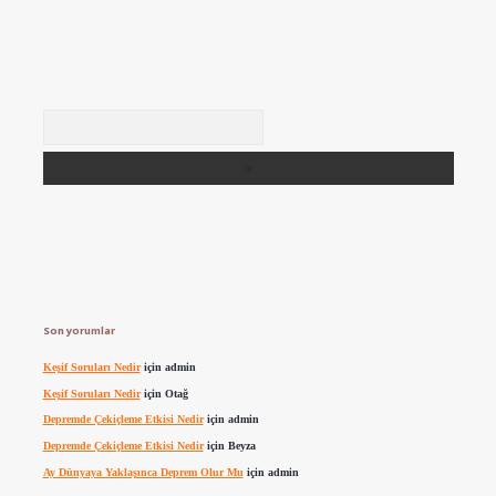
Arama
Son yorumlar
Keşif Soruları Nedir
için
admin
Keşif Soruları Nedir
için
Otağ
Depremde Çekiçleme Etkisi Nedir
için
admin
Depremde Çekiçleme Etkisi Nedir
için
Beyza
Ay Dünyaya Yaklaşınca Deprem Olur Mu
için
admin