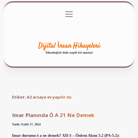
menüyü
Anasayfa
Gizlilik Politikası
Yasal Uyarı
aç
Hakkımızda
Dijital İnsan Hikayeleri
Teknolojiyle dolu neşeli bir macera!
Etiket:
A2 arsaya ev yapılır mı
Imar Planında Ö A 21 Ne Demek
Tarih: Eylül 17, 2024
Imar durumu ö a ne demek? XII-3 – Önlem Alanı 5.2 (PA-5.2):