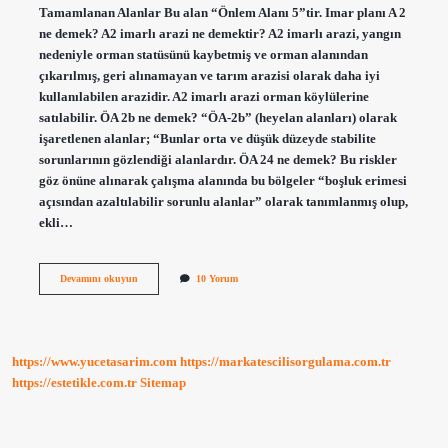
Tamamlanan Alanlar Bu alan “Önlem Alanı 5”tir. Imar planı A 2
ne demek? A2 imarlı arazi ne demektir? A2 imarlı arazi, yangın
nedeniyle orman statüsünü kaybetmiş ve orman alanından
çıkarılmış, geri alınamayan ve tarım arazisi olarak daha iyi
kullanılabilen arazidir. A2 imarlı arazi orman köylülerine
satılabilir. ÖA 2b ne demek? “ÖA-2b” (heyelan alanları) olarak
işaretlenen alanlar; “Bunlar orta ve düşük düzeyde stabilite
sorunlarının gözlendiği alanlardır. ÖA 24 ne demek? Bu riskler
göz önüne alınarak çalışma alanında bu bölgeler “boşluk erimesi
açısından azaltılabilir sorunlu alanlar” olarak tanımlanmış olup,
ekli…
Imar
Devamını okuyun
10 Yorum
Planında
Ö
A
21
Ne
https://www.yucetasarim.com
https://markatescilisorgulama.com.tr
Demek
https://estetikle.com.tr
Sitemap