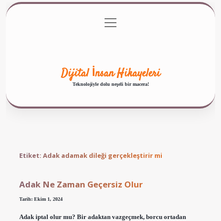
menüyü
Anasayfa
Gizlilik Politikası
Yasal Uyarı
aç
Hakkımızda
Dijital İnsan Hikayeleri
Teknolojiyle dolu neşeli bir macera!
Etiket:
Adak adamak dileği gerçekleştirir mi
Adak Ne Zaman Geçersiz Olur
Tarih: Ekim 1, 2024
Adak iptal olur mu? Bir adaktan vazgeçmek, borcu ortadan