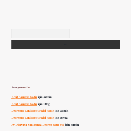
Arama
Son yorumlar
Keşif Soruları Nedir
için
admin
Keşif Soruları Nedir
için
Otağ
Depremde Çekiçleme Etkisi Nedir
için
admin
Depremde Çekiçleme Etkisi Nedir
için
Beyza
Ay Dünyaya Yaklaşınca Deprem Olur Mu
için
admin