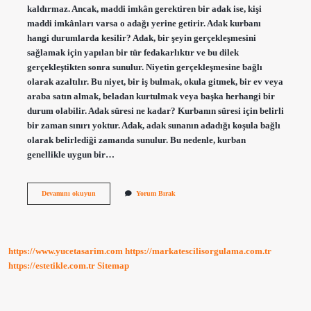
kaldırmaz. Ancak, maddi imkân gerektiren bir adak ise, kişi
maddi imkânları varsa o adağı yerine getirir. Adak kurbanı
hangi durumlarda kesilir? Adak, bir şeyin gerçekleşmesini
sağlamak için yapılan bir tür fedakarlıktır ve bu dilek
gerçekleştikten sonra sunulur. Niyetin gerçekleşmesine bağlı
olarak azaltılır. Bu niyet, bir iş bulmak, okula gitmek, bir ev veya
araba satın almak, beladan kurtulmak veya başka herhangi bir
durum olabilir. Adak süresi ne kadar? Kurbanın süresi için belirli
bir zaman sınırı yoktur. Adak, adak sunanın adadığı koşula bağlı
olarak belirlediği zamanda sunulur. Bu nedenle, kurban
genellikle uygun bir…
Adak
Devamını okuyun
Yorum Bırak
Ne
Zaman
Geçersiz
Olur
https://www.yucetasarim.com
https://markatescilisorgulama.com.tr
https://estetikle.com.tr
Sitemap