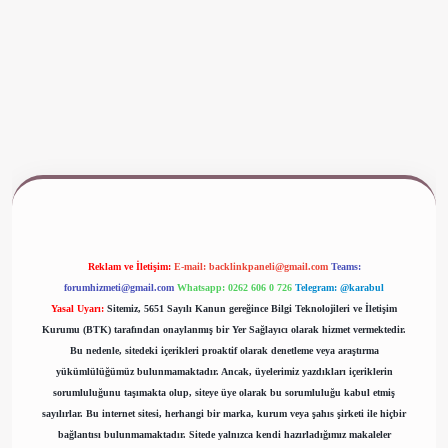
www.betexper.xyz/
Reklam ve İletişim:
E-mail:
backlinkpaneli@gmail.com
Teams:
forumhizmeti@gmail.com
Whatsapp: 0262 606 0 726
Telegram: @karabul
Yasal Uyarı:
Sitemiz, 5651 Sayılı Kanun gereğince Bilgi Teknolojileri ve İletişim
Kurumu (BTK) tarafından onaylanmış bir Yer Sağlayıcı olarak hizmet vermektedir.
Bu nedenle, sitedeki içerikleri proaktif olarak denetleme veya araştırma
yükümlülüğümüz bulunmamaktadır. Ancak, üyelerimiz yazdıkları içeriklerin
sorumluluğunu taşımakta olup, siteye üye olarak bu sorumluluğu kabul etmiş
sayılırlar. Bu internet sitesi, herhangi bir marka, kurum veya şahıs şirketi ile hiçbir
bağlantısı bulunmamaktadır. Sitede yalnızca kendi hazırladığımız makaleler