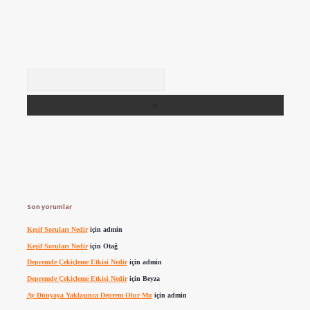
Arama
Son yorumlar
Keşif Soruları Nedir
için
admin
Keşif Soruları Nedir
için
Otağ
Depremde Çekiçleme Etkisi Nedir
için
admin
Depremde Çekiçleme Etkisi Nedir
için
Beyza
Ay Dünyaya Yaklaşınca Deprem Olur Mu
için
admin