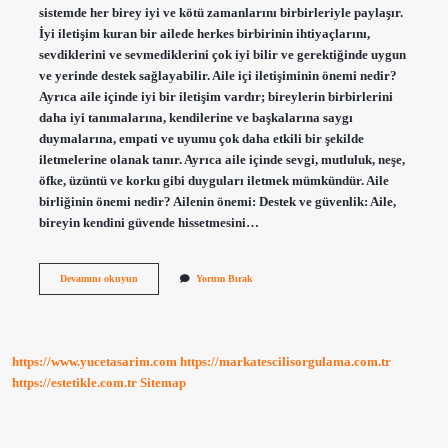
sistemde her birey iyi ve kötü zamanlarını birbirleriyle paylaşır.
İyi iletişim kuran bir ailede herkes birbirinin ihtiyaçlarını,
sevdiklerini ve sevmediklerini çok iyi bilir ve gerektiğinde uygun
ve yerinde destek sağlayabilir. Aile içi iletişiminin önemi nedir?
Ayrıca aile içinde iyi bir iletişim vardır; bireylerin birbirlerini
daha iyi tanımalarına, kendilerine ve başkalarına saygı
duymalarına, empati ve uyumu çok daha etkili bir şekilde
iletmelerine olanak tanır. Ayrıca aile içinde sevgi, mutluluk, neşe,
öfke, üzüntü ve korku gibi duyguları iletmek mümkündür. Aile
birliğinin önemi nedir? Ailenin önemi: Destek ve güvenlik: Aile,
bireyin kendini güvende hissetmesini…
Aile
Devamını okuyun
Yorum Bırak
Içi
Ilişkilerin
Önemi
Nedir
https://www.yucetasarim.com
https://markatescilisorgulama.com.tr
https://estetikle.com.tr
Sitemap