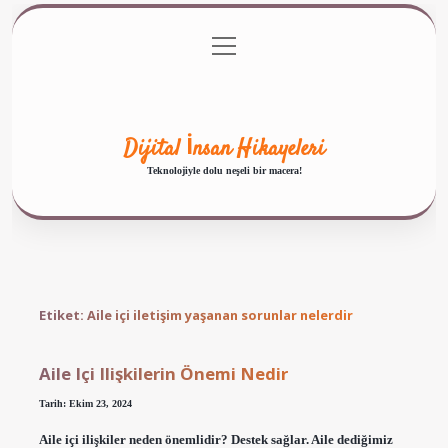
menüyü
Anasayfa
Gizlilik Politikası
Yasal Uyarı
aç
Hakkımızda
Dijital İnsan Hikayeleri
Teknolojiyle dolu neşeli bir macera!
Etiket:
Aile içi iletişim yaşanan sorunlar nelerdir
Aile Içi Ilişkilerin Önemi Nedir
Tarih: Ekim 23, 2024
Aile içi ilişkiler neden önemlidir? Destek sağlar. Aile dediğimiz