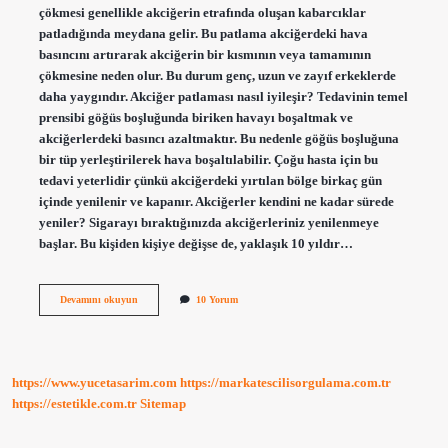
çökmesi genellikle akciğerin etrafında oluşan kabarcıklar
patladığında meydana gelir. Bu patlama akciğerdeki hava
basıncını artırarak akciğerin bir kısmının veya tamamının
çökmesine neden olur. Bu durum genç, uzun ve zayıf erkeklerde
daha yaygındır. Akciğer patlaması nasıl iyileşir? Tedavinin temel
prensibi göğüs boşluğunda biriken havayı boşaltmak ve
akciğerlerdeki basıncı azaltmaktır. Bu nedenle göğüs boşluğuna
bir tüp yerleştirilerek hava boşaltılabilir. Çoğu hasta için bu
tedavi yeterlidir çünkü akciğerdeki yırtılan bölge birkaç gün
içinde yenilenir ve kapanır. Akciğerler kendini ne kadar sürede
yeniler? Sigarayı bıraktığınızda akciğerleriniz yenilenmeye
başlar. Bu kişiden kişiye değişse de, yaklaşık 10 yıldır…
Akciğer
Devamını okuyun
10 Yorum
Patlaması
Kaç
Günde
Iyileşir
https://www.yucetasarim.com
https://markatescilisorgulama.com.tr
https://estetikle.com.tr
Sitemap