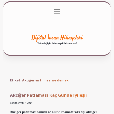
menüyü
Anasayfa
Gizlilik Politikası
Yasal Uyarı
aç
Hakkımızda
Dijital İnsan Hikayeleri
Teknolojiyle dolu neşeli bir macera!
Etiket:
Akciğer yırtılması ne demek
Akciğer Patlaması Kaç Günde Iyileşir
Tarih: Eylül 7, 2024
Akciğer patlaması sonucu ne olur? Pnömotoraks tipi akciğer