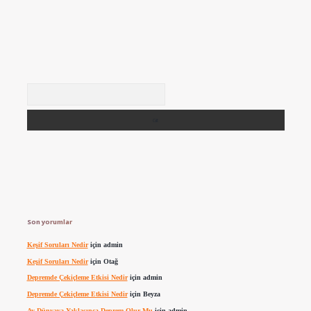
Arama
Son yorumlar
Keşif Soruları Nedir
için
admin
Keşif Soruları Nedir
için
Otağ
Depremde Çekiçleme Etkisi Nedir
için
admin
Depremde Çekiçleme Etkisi Nedir
için
Beyza
Ay Dünyaya Yaklaşınca Deprem Olur Mu
için
admin