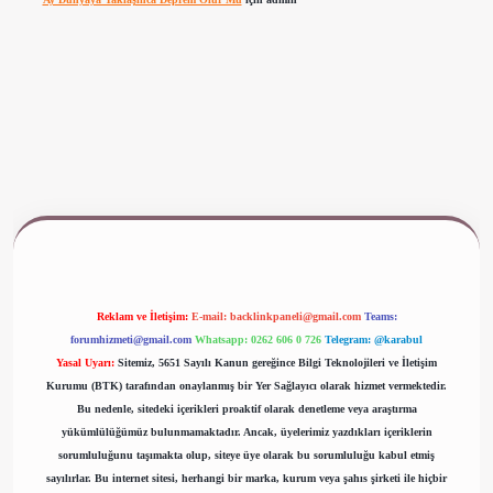
ww.betexper.xyz/
Reklam ve İletişim:
E-mail:
backlinkpaneli@gmail.com
Teams:
forumhizmeti@gmail.com
Whatsapp: 0262 606 0 726
Telegram: @karabul
Yasal Uyarı:
Sitemiz, 5651 Sayılı Kanun gereğince Bilgi Teknolojileri ve İletişim
Kurumu (BTK) tarafından onaylanmış bir Yer Sağlayıcı olarak hizmet vermektedir.
Bu nedenle, sitedeki içerikleri proaktif olarak denetleme veya araştırma
yükümlülüğümüz bulunmamaktadır. Ancak, üyelerimiz yazdıkları içeriklerin
sorumluluğunu taşımakta olup, siteye üye olarak bu sorumluluğu kabul etmiş
sayılırlar. Bu internet sitesi, herhangi bir marka, kurum veya şahıs şirketi ile hiçbir