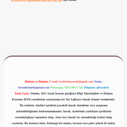
www.betexper.xyz/
Reklam ve İletişim:
E-mail:
backlinkpaneli@gmail.com
Teams:
forumhizmeti@gmail.com
Whatsapp: 0262 606 0 726
Telegram: @karabul
Yasal Uyarı:
Sitemiz, 5651 Sayılı Kanun gereğince Bilgi Teknolojileri ve İletişim
Kurumu (BTK) tarafından onaylanmış bir Yer Sağlayıcı olarak hizmet vermektedir.
Bu nedenle, sitedeki içerikleri proaktif olarak denetleme veya araştırma
yükümlülüğümüz bulunmamaktadır. Ancak, üyelerimiz yazdıkları içeriklerin
sorumluluğunu taşımakta olup, siteye üye olarak bu sorumluluğu kabul etmiş
sayılırlar. Bu internet sitesi, herhangi bir marka, kurum veya şahıs şirketi ile hiçbir