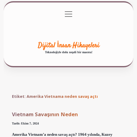
menüyü
Anasayfa
Gizlilik Politikası
Yasal Uyarı
aç
Hakkımızda
Dijital İnsan Hikayeleri
Teknolojiyle dolu neşeli bir macera!
Etiket:
Amerika Vietnama neden savaş açtı
Vietnam Savaşının Neden
Tarih: Ekim 7, 2024
Amerika Vietnam’a neden savaş açtı? 1964 yılında, Kuzey