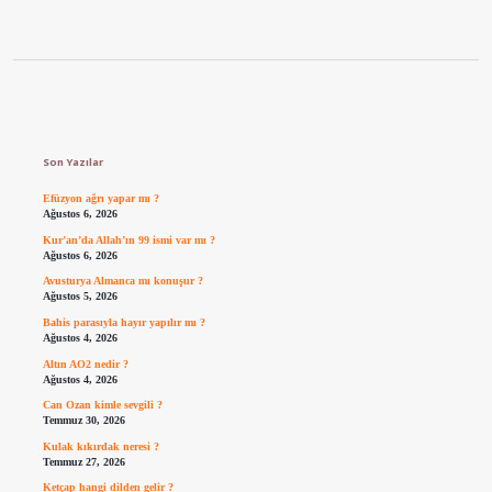
Sidebar
Son Yazılar
Efüzyon ağrı yapar mı ?
Ağustos 6, 2026
Kur’an’da Allah’ın 99 ismi var mı ?
Ağustos 6, 2026
Avusturya Almanca mı konuşur ?
Ağustos 5, 2026
Bahis parasıyla hayır yapılır mı ?
Ağustos 4, 2026
Altın AO2 nedir ?
Ağustos 4, 2026
Can Ozan kimle sevgili ?
Temmuz 30, 2026
Kulak kıkırdak neresi ?
Temmuz 27, 2026
Ketçap hangi dilden gelir ?