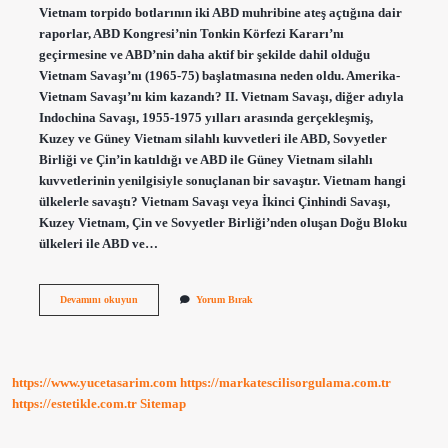
Vietnam torpido botlarının iki ABD muhribine ateş açtığına dair
raporlar, ABD Kongresi’nin Tonkin Körfezi Kararı’nı
geçirmesine ve ABD’nin daha aktif bir şekilde dahil olduğu
Vietnam Savaşı’nı (1965-75) başlatmasına neden oldu. Amerika-
Vietnam Savaşı’nı kim kazandı? II. Vietnam Savaşı, diğer adıyla
Indochina Savaşı, 1955-1975 yılları arasında gerçekleşmiş,
Kuzey ve Güney Vietnam silahlı kuvvetleri ile ABD, Sovyetler
Birliği ve Çin’in katıldığı ve ABD ile Güney Vietnam silahlı
kuvvetlerinin yenilgisiyle sonuçlanan bir savaştır. Vietnam hangi
ülkelerle savaştı? Vietnam Savaşı veya İkinci Çinhindi Savaşı,
Kuzey Vietnam, Çin ve Sovyetler Birliği’nden oluşan Doğu Bloku
ülkeleri ile ABD ve…
Vietnam
Devamını okuyun
Yorum Bırak
Savaşının
Neden
https://www.yucetasarim.com
https://markatescilisorgulama.com.tr
https://estetikle.com.tr
Sitemap