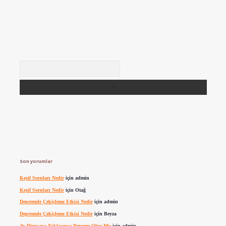
Arama
Son yorumlar
Keşif Soruları Nedir
için
admin
Keşif Soruları Nedir
için
Otağ
Depremde Çekiçleme Etkisi Nedir
için
admin
Depremde Çekiçleme Etkisi Nedir
için
Beyza
Ay Dünyaya Yaklaşınca Deprem Olur Mu
için
admin