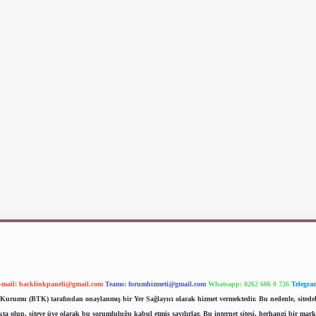
-mail:
backlinkpaneli@gmail.com
Teams:
forumhizmeti@gmail.com
Whatsapp: 0262 606 0 726
Telegra
im Kurumu (BTK) tarafından onaylanmış bir Yer Sağlayıcı olarak hizmet vermektedir. Bu nedenle, sited
 olup, siteye üye olarak bu sorumluluğu kabul etmiş sayılırlar. Bu internet sitesi, herhangi bir mark