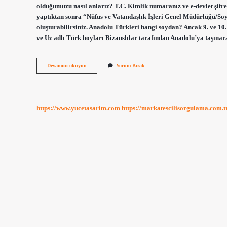
olduğumuzu nasıl anlarız? T.C. Kimlik numaranız ve e-devlet şifre
yaptıktan sonra “Nüfus ve Vatandaşlık İşleri Genel Müdürlüğü/Soy 
oluşturabilirsiniz. Anadolu Türkleri hangi soydan? Ancak 9. ve 1
ve Uz adlı Türk boyları Bizanslılar tarafından Anadolu’ya taşın
Iç
Devamını okuyun
Yorum Bırak
Anadolu
Türkleri
Hangi
Boydan
https://www.yucetasarim.com
https://markatescilisorgulama.com.t