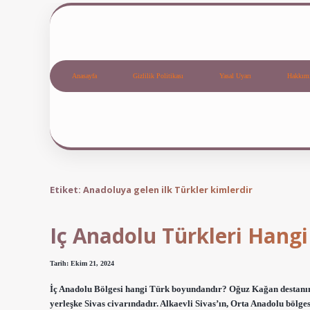
Anasayfa
Gizlilik Politikası
Yasal Uyarı
Hakkım
Etiket:
Anadoluya gelen ilk Türkler kimlerdir
Iç Anadolu Türkleri Hang
Tarih: Ekim 21, 2024
İç Anadolu Bölgesi hangi Türk boyundandır? Oğuz Kağan destanına
yerleşke Sivas civarındadır. Alkaevli Sivas’ın, Orta Anadolu bölge