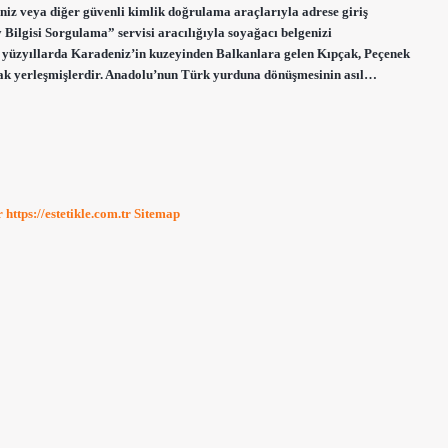
niz veya diğer güvenli kimlik doğrulama araçlarıyla adrese giriş
Bilgisi Sorgulama” servisi aracılığıyla soyağacı belgenizi
0. yüzyıllarda Karadeniz’in kuzeyinden Balkanlara gelen Kıpçak, Peçenek
arak yerleşmişlerdir. Anadolu’nun Türk yurduna dönüşmesinin asıl…
r
https://estetikle.com.tr
Sitemap