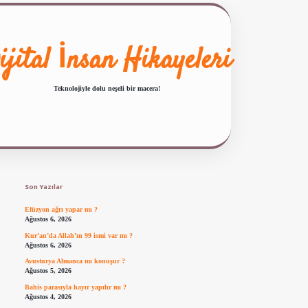
ijital İnsan Hikayeleri
Teknolojiyle dolu neşeli bir macera!
Sidebar
ilbet giriş
famecasino güncel giriş
ilbet yeni giriş
www.betexper.x
Son Yazılar
Efüzyon ağrı yapar mı ?
Ağustos 6, 2026
Kur’an’da Allah’ın 99 ismi var mı ?
Ağustos 6, 2026
Avusturya Almanca mı konuşur ?
Ağustos 5, 2026
Bahis parasıyla hayır yapılır mı ?
Ağustos 4, 2026