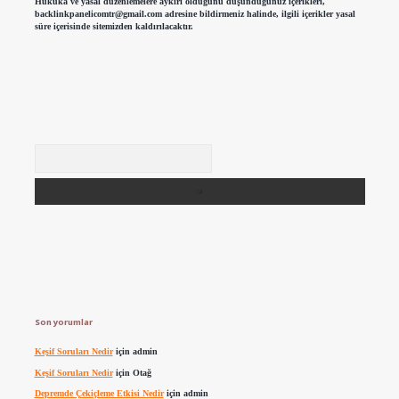
Hukuka ve yasal düzenlemelere aykırı olduğunu düşündüğünüz içerikleri,
backlinkpanelicomtr@gmail.com
adresine bildirmeniz halinde, ilgili içerikler yasal
süre içerisinde sitemizden kaldırılacaktır.
Arama
Son yorumlar
Keşif Soruları Nedir
için
admin
Keşif Soruları Nedir
için
Otağ
Depremde Çekiçleme Etkisi Nedir
için
admin