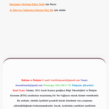
Depremde Çekiçleme Etkisi Nedir
için
Beyza
Ay Dünyaya Yaklaşınca Deprem Olur Mu
için
admin
www.betexper.xyz/
Reklam ve İletişim:
E-mail:
backlinkpaneli@gmail.com
Teams:
forumhizmeti@gmail.com
Whatsapp: 0262 606 0 726
Telegram: @karabul
Yasal Uyarı:
Sitemiz, 5651 Sayılı Kanun gereğince Bilgi Teknolojileri ve İletişim
Kurumu (BTK) tarafından onaylanmış bir Yer Sağlayıcı olarak hizmet vermektedir.
Bu nedenle, sitedeki içerikleri proaktif olarak denetleme veya araştırma
yükümlülüğümüz bulunmamaktadır. Ancak, üyelerimiz yazdıkları içeriklerin