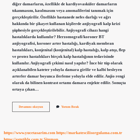
diğer damarların, özellikle de kardiyovasküler damarların
tıkanmasını, kasılmasını veya anomalilerini tanımak için
gerçekleştirilir. Özellikle hastanede nefes darlığı ve ağrı
hakkında bir şikayet kullanan kişilerde anjiyografi kalp krizi
şüphesiyle gerçekleştirilebilir. Anjiyografi cihazı hangi
hastalıklarda kullanılır? Herzomografi/koroner BT
anjiyografisi, koroner arter hastalığı, kardiyak membran
hastalıkları, konjenital (konjenital) kalp hastalığı, kalp atışı, flep
ve protez hastalıkları birçok kalp hastalığının tedavisinde
kullanılır. Anjiyografi çekimi nasıl yapılır? İnce bir tüp olarak
açıklanabilen kateter yoluyla damara girilir ve kalbi besleyen
arterler damar boyunca ilerleme yoluyla elde edilir. Anjio rengi
olarak da bilinen kontrast ortamı damara enjekte edilir. Sonuçta
ortaya çıkan…
Anjiyografi
Devamını okuyun
Yorum Bırak
Nedir
Neden
Yapilir
https://www.yucetasarim.com
https://markatescilisorgulama.com.tr
https://estetikle.com.tr
Sitemap