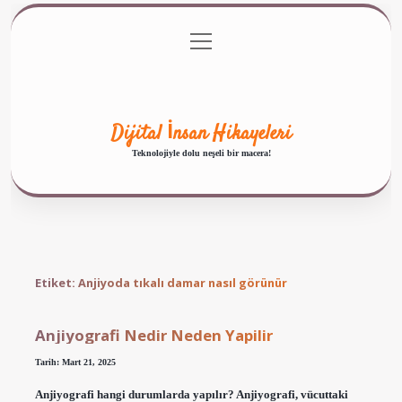
menüyü
Anasayfa
Gizlilik Politikası
Yasal Uyarı
aç
Hakkımızda
Dijital İnsan Hikayeleri
Teknolojiyle dolu neşeli bir macera!
Etiket:
Anjiyoda tıkalı damar nasıl görünür
Anjiyografi Nedir Neden Yapilir
Tarih: Mart 21, 2025
Anjiyografi hangi durumlarda yapılır? Anjiyografi, vücuttaki