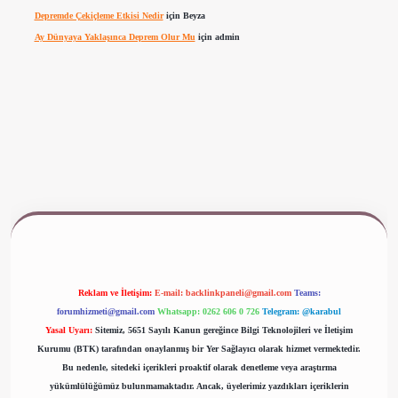
Depremde Çekiçleme Etkisi Nedir
için
Beyza
Ay Dünyaya Yaklaşınca Deprem Olur Mu
için
admin
iriş
www.betexper.xyz/
Reklam ve İletişim:
E-mail:
backlinkpaneli@gmail.com
Teams:
forumhizmeti@gmail.com
Whatsapp: 0262 606 0 726
Telegram: @karabul
Yasal Uyarı:
Sitemiz, 5651 Sayılı Kanun gereğince Bilgi Teknolojileri ve İletişim
Kurumu (BTK) tarafından onaylanmış bir Yer Sağlayıcı olarak hizmet vermektedir.
Bu nedenle, sitedeki içerikleri proaktif olarak denetleme veya araştırma
yükümlülüğümüz bulunmamaktadır. Ancak, üyelerimiz yazdıkları içeriklerin