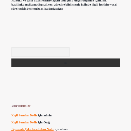
Hukuka ve yasal düzenlemelere aykırı olduğunu düşündüğünüz içerikleri,
backlinkpanelicomtr@gmail.com
adresine bildirmeniz halinde, ilgili içerikler yasal
süre içerisinde sitemizden kaldırılacaktır.
Arama
Son yorumlar
Keşif Soruları Nedir
için
admin
Keşif Soruları Nedir
için
Otağ
Depremde Çekiçleme Etkisi Nedir
için
admin