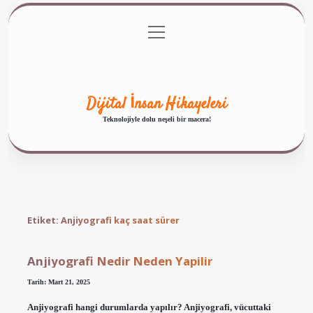
menüyü
Anasayfa
Gizlilik Politikası
Yasal Uyarı
aç
Hakkımızda
Dijital İnsan Hikayeleri
Teknolojiyle dolu neşeli bir macera!
Etiket:
Anjiyografi kaç saat sürer
Anjiyografi Nedir Neden Yapilir
Tarih: Mart 21, 2025
Anjiyografi hangi durumlarda yapılır? Anjiyografi, vücuttaki