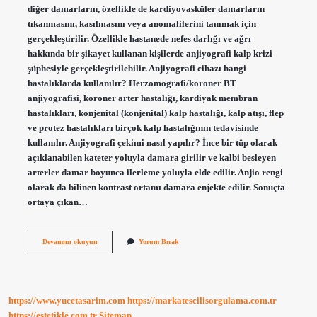
diğer damarların, özellikle de kardiyovasküler damarların
tıkanmasını, kasılmasını veya anomalilerini tanımak için
gerçekleştirilir. Özellikle hastanede nefes darlığı ve ağrı
hakkında bir şikayet kullanan kişilerde anjiyografi kalp krizi
şüphesiyle gerçekleştirilebilir. Anjiyografi cihazı hangi
hastalıklarda kullanılır? Herzomografi/koroner BT
anjiyografisi, koroner arter hastalığı, kardiyak membran
hastalıkları, konjenital (konjenital) kalp hastalığı, kalp atışı, flep
ve protez hastalıkları birçok kalp hastalığının tedavisinde
kullanılır. Anjiyografi çekimi nasıl yapılır? İnce bir tüp olarak
açıklanabilen kateter yoluyla damara girilir ve kalbi besleyen
arterler damar boyunca ilerleme yoluyla elde edilir. Anjio rengi
olarak da bilinen kontrast ortamı damara enjekte edilir. Sonuçta
ortaya çıkan…
Anjiyografi
Devamını okuyun
Yorum Bırak
Nedir
Neden
Yapilir
https://www.yucetasarim.com
https://markatescilisorgulama.com.tr
https://estetikle.com.tr
Sitemap