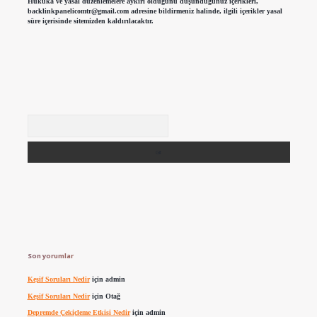
Hukuka ve yasal düzenlemelere aykırı olduğunu düşündüğünüz içerikleri,
backlinkpanelicomtr@gmail.com
adresine bildirmeniz halinde, ilgili içerikler yasal
süre içerisinde sitemizden kaldırılacaktır.
Arama
Son yorumlar
Keşif Soruları Nedir
için
admin
Keşif Soruları Nedir
için
Otağ
Depremde Çekiçleme Etkisi Nedir
için
admin