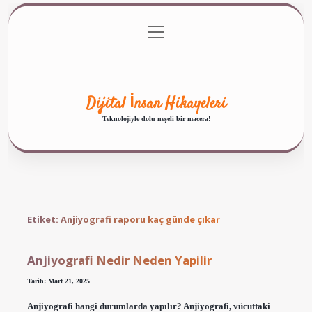
menüyü
Anasayfa
Gizlilik Politikası
Yasal Uyarı
aç
Hakkımızda
Dijital İnsan Hikayeleri
Teknolojiyle dolu neşeli bir macera!
Etiket:
Anjiyografi raporu kaç günde çıkar
Anjiyografi Nedir Neden Yapilir
Tarih: Mart 21, 2025
Anjiyografi hangi durumlarda yapılır? Anjiyografi, vücuttaki