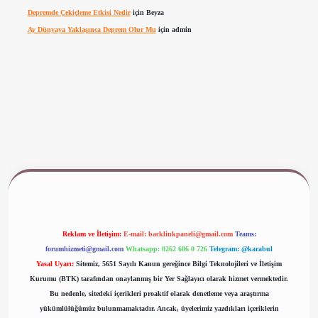
Depremde Çekiçleme Etkisi Nedir
için
Beyza
Ay Dünyaya Yaklaşınca Deprem Olur Mu
için
admin
ww.betexper.xyz/
Reklam ve İletişim:
E-mail:
backlinkpaneli@gmail.com
Teams:
forumhizmeti@gmail.com
Whatsapp: 0262 606 0 726
Telegram: @karabul
Yasal Uyarı:
Sitemiz, 5651 Sayılı Kanun gereğince Bilgi Teknolojileri ve İletişim
Kurumu (BTK) tarafından onaylanmış bir Yer Sağlayıcı olarak hizmet vermektedir.
Bu nedenle, sitedeki içerikleri proaktif olarak denetleme veya araştırma
yükümlülüğümüz bulunmamaktadır. Ancak, üyelerimiz yazdıkları içeriklerin