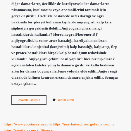
diğer damarların, özellikle de kardiyovasküler damarların
tıkanmasını, kasılmasını veya anomalilerini tanımak için
gerçekleştirilir. Özellikle hastanede nefes darlığı ve ağrı
hakkında bir şikayet kullanan kişilerde anjiyografi kalp krizi
şüphesiyle gerçekleştirilebilir. Anjiyografi cihazı hangi
hastalıklarda kullanılır? Herzomografi/koroner BT
anjiyografisi, koroner arter hastalığı, kardiyak membran
hastalıkları, konjenital (konjenital) kalp hastalığı, kalp atışı, flep
ve protez hastalıkları birçok kalp hastalığının tedavisinde
kullanılır. Anjiyografi çekimi nasıl yapılır? İnce bir tüp olarak
açıklanabilen kateter yoluyla damara girilir ve kalbi besleyen
arterler damar boyunca ilerleme yoluyla elde edilir. Anjio rengi
olarak da bilinen kontrast ortamı damara enjekte edilir. Sonuçta
ortaya çıkan…
Anjiyografi
Devamını okuyun
Yorum Bırak
Nedir
Neden
Yapilir
https://www.yucetasarim.com
https://markatescilisorgulama.com.tr
https://estetikle.com.tr
Sitemap