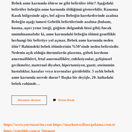
Bebek anne karnında ölürse ne gibi belirtiler ölür? Aşağıdaki
belirtiler bebeğin anne karnında öldüğünü gösterebilir. Kanama
Kasık bölgesinde ağrı, bel ağrısı Bebeğin hareketlerinde azalma
Bebeğin aşağı inmesi Gebelik belirtilerinde azalma (bulantı,
kusma, aşırı yeme isteği, göğüste dolgunluk hissi gibi) Ancak
unutulmamalıdır ki, anne karnındaki bebeğin ölümü genellikle
herhangi bir belirtiye yol açmaz. Bebek anne karnında neden
ölür? Rahimdeki bebek ölümlerinin %50’sinde neden belirsizdir.
Nedenin açık olduğu durumlarda plasenta, göbek kordonu
anormallikleri, fetal anormallikler, enfeksiyonlar, gelişimsel
gecikmeler, maternal diyabet, hipertansiyon, guatr, otoimmün
hastalıklar, kazalar veya travmalar görülebilir. 5 aylık bebek
anne karnında nerede durur? Başka bir deyişle, 20. haftadaki
bebek rahimde…
5
Devamını okuyun
Yorum Bırak
Aylık
Bebek
Anne
Karnında
Ölürse
https://www.yucetasarim.com
https://markatescilisorgulama.com.tr
Nasıl
Anlaşılır
https://estetikle.com.tr
Sitemap