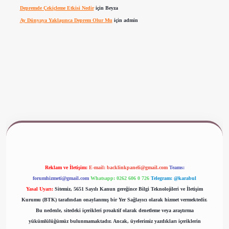
Depremde Çekiçleme Etkisi Nedir
için
Beyza
Ay Dünyaya Yaklaşınca Deprem Olur Mu
için
admin
www.betexper.xyz/
Reklam ve İletişim:
E-mail:
backlinkpaneli@gmail.com
Teams:
forumhizmeti@gmail.com
Whatsapp: 0262 606 0 726
Telegram: @karabul
Yasal Uyarı:
Sitemiz, 5651 Sayılı Kanun gereğince Bilgi Teknolojileri ve İletişim
Kurumu (BTK) tarafından onaylanmış bir Yer Sağlayıcı olarak hizmet vermektedir.
Bu nedenle, sitedeki içerikleri proaktif olarak denetleme veya araştırma
yükümlülüğümüz bulunmamaktadır. Ancak, üyelerimiz yazdıkları içeriklerin