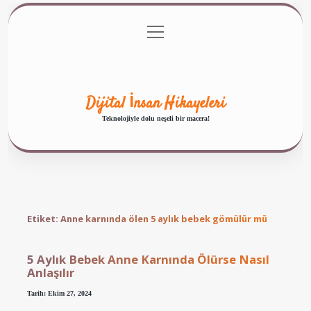
menüyü
Anasayfa
Gizlilik Politikası
Yasal Uyarı
aç
Hakkımızda
Dijital İnsan Hikayeleri
Teknolojiyle dolu neşeli bir macera!
Etiket:
Anne karnında ölen 5 aylık bebek gömülür mü
5 Aylık Bebek Anne Karnında Ölürse Nasıl
Anlaşılır
Tarih: Ekim 27, 2024