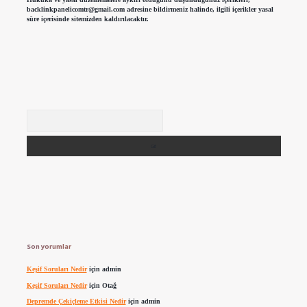
backlinkpanelicomtr@gmail.com
adresine bildirmeniz halinde, ilgili içerikler yasal
süre içerisinde sitemizden kaldırılacaktır.
Arama
Son yorumlar
Keşif Soruları Nedir
için
admin
Keşif Soruları Nedir
için
Otağ
Depremde Çekiçleme Etkisi Nedir
için
admin