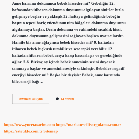
Anne karnına dokununca bebek hisseder mi? Gebeliğin 12.
haftasından itibaren dokunma duyusunu algılayan sinirler hızla
gelişmeye başlar ve yaklaşık 32. haftaya gelindiğinde bebeğin
başının tepesi hariç vücudunun tüm bölgeleri dokunma duyusunu
algılamaya başlar. Derin dokunma ve rahimdeki sıcaklık hissi,
dokunma duyusunun gelişmesini sağlayan başlıca uyarıcılardır.
Hamile bir anne ağlayınca bebek hisseder mi? 9. haftadan
itibaren bebek hıçkırık tutabilir ve sese tepki verebilir. 12.
haftadan itibaren bebek acıya karşı hassaslaşır ve gerektiğinde
ağlar. 5-6. Birkaç ay içinde bebek annesinin sesini duyarak
tanımaya başlar ve annesinin sesiyle sakinleşir. Bebekler negatif
enerjiyi hisseder mi? Başka bir deyişle: Bebek, anne karnında
bile, enerji bağı…
Bebek
Devamını okuyun
14 Yorum
Istenmediğini
Hisseder
Mi
https://www.yucetasarim.com
https://markatescilisorgulama.com.tr
https://estetikle.com.tr
Sitemap