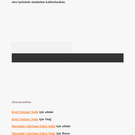
süre içerisinde sitemizden kaldırılacaktır.
Arama
Son yorumlar
Keşif Soruları Nedir
için
admin
Keşif Soruları Nedir
için
Otağ
Depremde Çekiçleme Etkisi Nedir
için
admin
Depremde Çekiçleme Etkisi Nedir
için
Beyza