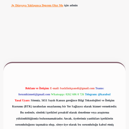
Ay Dünyaya Yaklaşınca Deprem Olur Mu
için
admin
www.betexper.xyz/
Reklam ve İletişim:
E-mail:
backlinkpaneli@gmail.com
Teams:
forumhizmeti@gmail.com
Whatsapp: 0262 606 0 726
Telegram: @karabul
Yasal Uyarı:
Sitemiz, 5651 Sayılı Kanun gereğince Bilgi Teknolojileri ve İletişim
Kurumu (BTK) tarafından onaylanmış bir Yer Sağlayıcı olarak hizmet vermektedir.
Bu nedenle, sitedeki içerikleri proaktif olarak denetleme veya araştırma
yükümlülüğümüz bulunmamaktadır. Ancak, üyelerimiz yazdıkları içeriklerin
sorumluluğunu taşımakta olup, siteye üye olarak bu sorumluluğu kabul etmiş