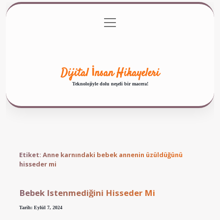
menüyü
Anasayfa
Gizlilik Politikası
Yasal Uyarı
aç
Hakkımızda
Dijital İnsan Hikayeleri
Teknolojiyle dolu neşeli bir macera!
Etiket:
Anne karnındaki bebek annenin üzüldüğünü
hisseder mi
Bebek Istenmediğini Hisseder Mi
Tarih: Eylül 7, 2024