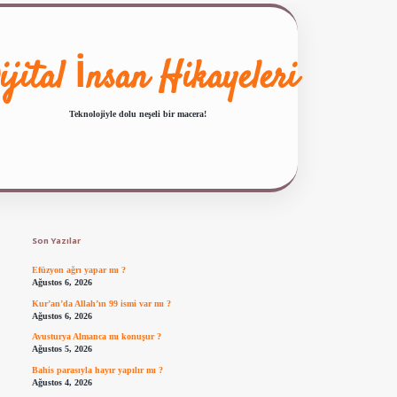
ijital İnsan Hikayeleri
Teknolojiyle dolu neşeli bir macera!
Sidebar
ilbet giriş
famecasino güncel giriş
ilbet yeni giriş
www.betexper.xyz/
Son Yazılar
Efüzyon ağrı yapar mı ?
Ağustos 6, 2026
Kur’an’da Allah’ın 99 ismi var mı ?
Ağustos 6, 2026
Avusturya Almanca mı konuşur ?
Ağustos 5, 2026
Bahis parasıyla hayır yapılır mı ?
Ağustos 4, 2026