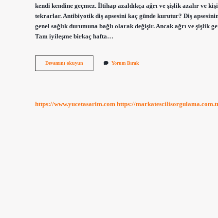
kendi kendine geçmez. İltihap azaldıkça ağrı ve şişlik azalır ve kiş
tekrarlar. Antibiyotik diş apsesini kaç günde kurutur? Diş apsesini
genel sağlık durumuna bağlı olarak değişir. Ancak ağrı ve şişlik gen
Tam iyileşme birkaç hafta…
Apse
Devamını okuyun
Yorum Bırak
Şişi
Ne
Zaman
Iner
https://www.yucetasarim.com
https://markatescilisorgulama.com.t