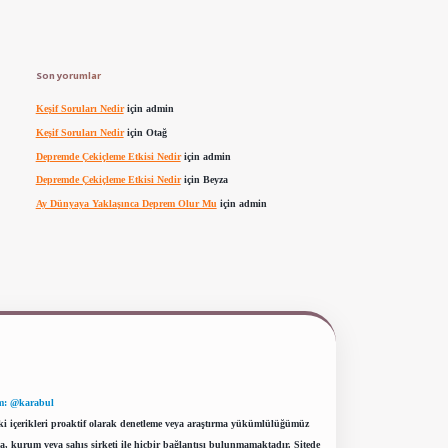
Son yorumlar
Keşif Soruları Nedir
için
admin
Keşif Soruları Nedir
için
Otağ
Depremde Çekiçleme Etkisi Nedir
için
admin
Depremde Çekiçleme Etkisi Nedir
için
Beyza
Ay Dünyaya Yaklaşınca Deprem Olur Mu
için
admin
m: @karabul
eki içerikleri proaktif olarak denetleme veya araştırma yükümlülüğümüz
a, kurum veya şahıs şirketi ile hiçbir bağlantısı bulunmamaktadır. Sitede