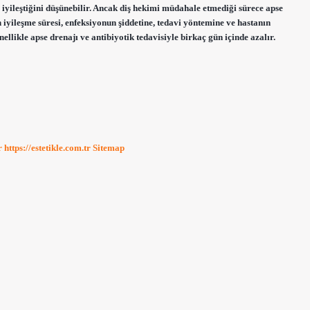
i iyileştiğini düşünebilir. Ancak diş hekimi müdahale etmediği sürece apse
n iyileşme süresi, enfeksiyonun şiddetine, tedavi yöntemine ve hastanın
ellikle apse drenajı ve antibiyotik tedavisiyle birkaç gün içinde azalır.
r
https://estetikle.com.tr
Sitemap