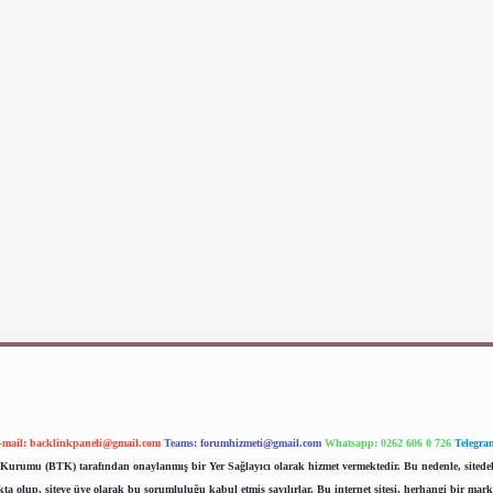
-mail:
backlinkpaneli@gmail.com
Teams:
forumhizmeti@gmail.com
Whatsapp: 0262 606 0 726
Telegra
im Kurumu (BTK) tarafından onaylanmış bir Yer Sağlayıcı olarak hizmet vermektedir. Bu nedenle, sited
 olup, siteye üye olarak bu sorumluluğu kabul etmiş sayılırlar. Bu internet sitesi, herhangi bir mark