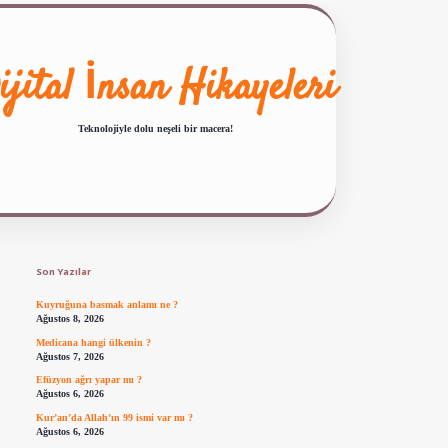
ijital İnsan Hikayeleri
Teknolojiyle dolu neşeli bir macera!
Sidebar
ilbet giriş
famecasino güncel giriş
ilbet yeni giriş
www.betexper.xyz/
Son Yazılar
Kuyruğuna basmak anlamı ne ?
Ağustos 8, 2026
Medicana hangi ülkenin ?
Ağustos 7, 2026
Efüzyon ağrı yapar mı ?
Ağustos 6, 2026
Kur’an’da Allah’ın 99 ismi var mı ?
Ağustos 6, 2026