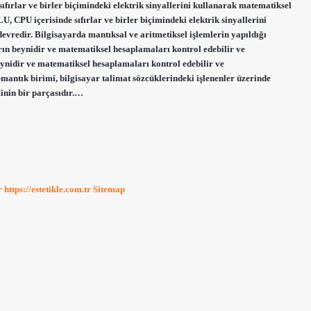
fırlar ve birler biçimindeki elektrik sinyallerini kullanarak matematiksel
U, CPU içerisinde sıfırlar ve birler biçimindeki elektrik sinyallerini
evredir. Bilgisayarda mantıksal ve aritmetiksel işlemlerin yapıldığı
rın beynidir ve matematiksel hesaplamaları kontrol edebilir ve
eynidir ve matematiksel hesaplamaları kontrol edebilir ve
-mantık birimi, bilgisayar talimat sözcüklerindeki işlenenler üzerinde
minin bir parçasıdır.…
r
https://estetikle.com.tr
Sitemap