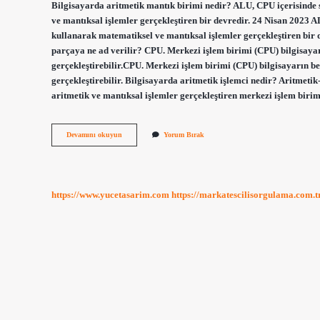
Bilgisayarda aritmetik mantık birimi nedir? ALU, CPU içerisinde sı
ve mantıksal işlemler gerçekleştiren bir devredir. 24 Nisan 2023 AL
kullanarak matematiksel ve mantıksal işlemler gerçekleştiren bir d
parçaya ne ad verilir? CPU. Merkezi işlem birimi (CPU) bilgisaya
gerçekleştirebilir.CPU. Merkezi işlem birimi (CPU) bilgisayarın b
gerçekleştirebilir. Bilgisayarda aritmetik işlemci nedir? Aritmetik
aritmetik ve mantıksal işlemler gerçekleştiren merkezi işlem biri
Bilgisayarın
Devamını okuyun
Yorum Bırak
Mantıksal
Ve
Aritmetiksel
Işlem
Birimi
https://www.yucetasarim.com
https://markatescilisorgulama.com.t
Nedir