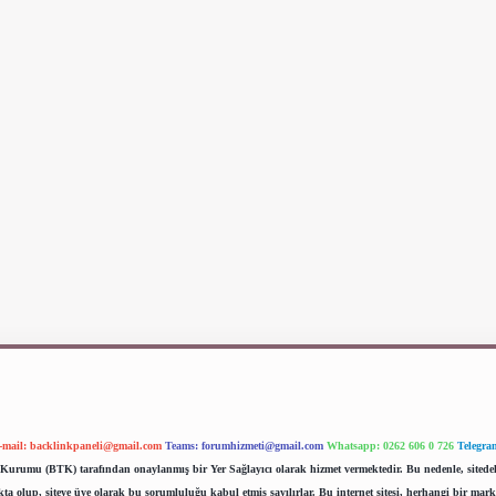
-mail:
backlinkpaneli@gmail.com
Teams:
forumhizmeti@gmail.com
Whatsapp: 0262 606 0 726
Telegra
im Kurumu (BTK) tarafından onaylanmış bir Yer Sağlayıcı olarak hizmet vermektedir. Bu nedenle, sited
 olup, siteye üye olarak bu sorumluluğu kabul etmiş sayılırlar. Bu internet sitesi, herhangi bir mark