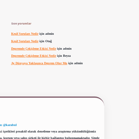
Son yorumlar
Keşif Soruları Nedir
için
admin
Keşif Soruları Nedir
için
Otağ
Depremde Çekiçleme Etkisi Nedir
için
admin
Depremde Çekiçleme Etkisi Nedir
için
Beyza
Ay Dünyaya Yaklaşınca Deprem Olur Mu
için
admin
m: @karabul
eki içerikleri proaktif olarak denetleme veya araştırma yükümlülüğümüz
a, kurum veya şahıs şirketi ile hiçbir bağlantısı bulunmamaktadır. Sitede