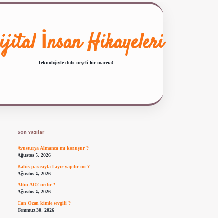
ijital İnsan Hikayeleri
Teknolojiyle dolu neşeli bir macera!
Sidebar
ilbet giriş
famecasino güncel giriş
ilbet yeni giriş
www.betexper.xyz/
Son Yazılar
Avusturya Almanca mı konuşur ?
Ağustos 5, 2026
Bahis parasıyla hayır yapılır mı ?
Ağustos 4, 2026
Altın AO2 nedir ?
Ağustos 4, 2026
Can Ozan kimle sevgili ?
Temmuz 30, 2026