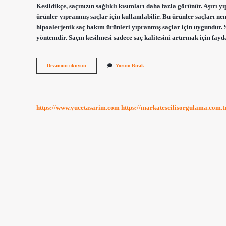
Kesildikçe, saçınızın sağlıklı kısımları daha fazla görünür. Aşırı y
ürünler yıpranmış saçlar için kullanılabilir. Bu ürünler saçları ne
hipoalerjenik saç bakım ürünleri yıpranmış saçlar için uygundur. Sa
yöntemdir. Saçın kesilmesi sadece saç kalitesini artırmak için fay
Yıpranmış
Devamını okuyun
Yorum Bırak
Saçlar
Kesilmeli
Mi
https://www.yucetasarim.com
https://markatescilisorgulama.com.t