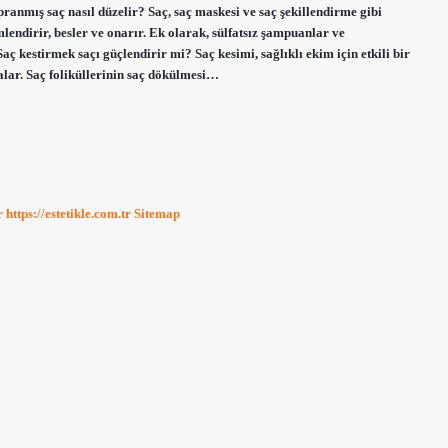
ıpranmış saç nasıl düzelir? Saç, saç maskesi ve saç şekillendirme gibi
mlendirir, besler ve onarır. Ek olarak, sülfatsız şampuanlar ve
ç kestirmek saçı güçlendirir mi? Saç kesimi, sağlıklı ekim için etkili bir
dalar. Saç foliküllerinin saç dökülmesi…
r
https://estetikle.com.tr
Sitemap