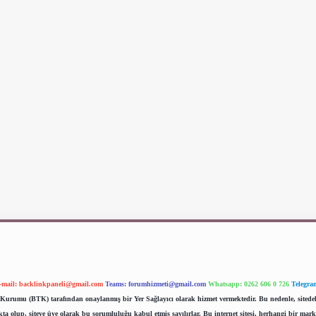
-mail:
backlinkpaneli@gmail.com
Teams:
forumhizmeti@gmail.com
Whatsapp: 0262 606 0 726
Telegra
im Kurumu (BTK) tarafından onaylanmış bir Yer Sağlayıcı olarak hizmet vermektedir. Bu nedenle, sited
 olup, siteye üye olarak bu sorumluluğu kabul etmiş sayılırlar. Bu internet sitesi, herhangi bir mark