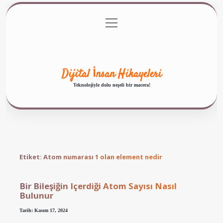
menüyü
Anasayfa
Gizlilik Politikası
Yasal Uyarı
aç
Hakkımızda
Dijital İnsan Hikayeleri
Teknolojiyle dolu neşeli bir macera!
Etiket:
Atom numarası 1 olan element nedir
Bir Bileşiğin Içerdiği Atom Sayısı Nasıl
Bulunur
Tarih: Kasım 17, 2024