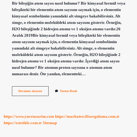
Bir bileşiğin atom sayısı nasıl bulunur? Bir kimyasal formül veya
bileşikteki bir elementin atom sayısını saymak için, o elementin
kimyasal sembolünün yanındaki alt simgeye bakabilirsiniz. Alt
simge, o elementin moleküldeki atom sayısını gösterir. Örneğin,
H2O bileşiğinde 2 hidrojen atomu ve 1 oksijen atomu vardır.26
Aralık 2019Bir kimyasal formül veya bileşikteki bir elementin
atom sayısını saymak için, o elementin kimyasal sembolünün
yanındaki alt simgeye bakabilirsiniz. Alt simge, o elementin
moleküldeki atom sayısını gösterir. Örneğin, H2O bileşiğinde 2
hidrojen atomu ve 1 oksijen atomu vardır. İçerdiği atom sayısı
nasıl bulunur? Bir atomun proton sayısına o atomun atom
numarası denir. Öte yandan, elementteki…
Bir
Devamını okuyun
Yorum Bırak
Bileşiğin
Içerdiği
Atom
Sayısı
Nasıl
https://www.yucetasarim.com
https://markatescilisorgulama.com.tr
Bulunur
https://estetikle.com.tr
Sitemap