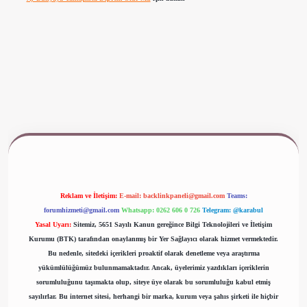
www.betexper.xyz/
Reklam ve İletişim:
E-mail:
backlinkpaneli@gmail.com
Teams:
forumhizmeti@gmail.com
Whatsapp: 0262 606 0 726
Telegram: @karabul
Yasal Uyarı:
Sitemiz, 5651 Sayılı Kanun gereğince Bilgi Teknolojileri ve İletişim
Kurumu (BTK) tarafından onaylanmış bir Yer Sağlayıcı olarak hizmet vermektedir.
Bu nedenle, sitedeki içerikleri proaktif olarak denetleme veya araştırma
yükümlülüğümüz bulunmamaktadır. Ancak, üyelerimiz yazdıkları içeriklerin
sorumluluğunu taşımakta olup, siteye üye olarak bu sorumluluğu kabul etmiş
sayılırlar. Bu internet sitesi, herhangi bir marka, kurum veya şahıs şirketi ile hiçbir