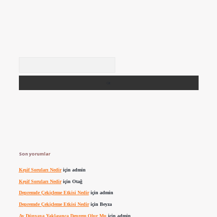
Arama
Son yorumlar
Keşif Soruları Nedir
için
admin
Keşif Soruları Nedir
için
Otağ
Depremde Çekiçleme Etkisi Nedir
için
admin
Depremde Çekiçleme Etkisi Nedir
için
Beyza
Ay Dünyaya Yaklaşınca Deprem Olur Mu
için
admin