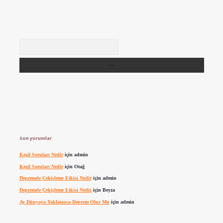
Arama
Son yorumlar
Keşif Soruları Nedir
için
admin
Keşif Soruları Nedir
için
Otağ
Depremde Çekiçleme Etkisi Nedir
için
admin
Depremde Çekiçleme Etkisi Nedir
için
Beyza
Ay Dünyaya Yaklaşınca Deprem Olur Mu
için
admin