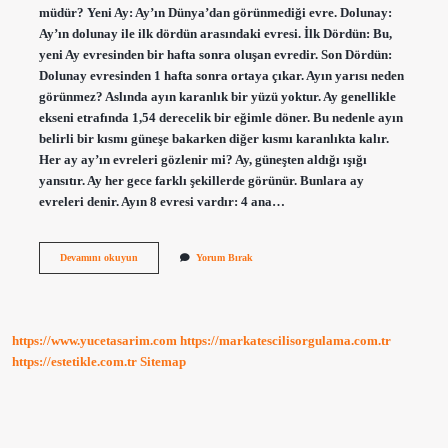
müdür? Yeni Ay: Ay’ın Dünya’dan görünmediği evre. Dolunay:
Ay’ın dolunay ile ilk dördün arasındaki evresi. İlk Dördün: Bu,
yeni Ay evresinden bir hafta sonra oluşan evredir. Son Dördün:
Dolunay evresinden 1 hafta sonra ortaya çıkar. Ayın yarısı neden
görünmez? Aslında ayın karanlık bir yüzü yoktur. Ay genellikle
ekseni etrafında 1,54 derecelik bir eğimle döner. Bu nedenle ayın
belirli bir kısmı güneşe bakarken diğer kısmı karanlıkta kalır.
Her ay ay’ın evreleri gözlenir mi? Ay, güneşten aldığı ışığı
yansıtır. Ay her gece farklı şekillerde görünür. Bunlara ay
evreleri denir. Ayın 8 evresi vardır: 4 ana…
Ay
Devamını okuyun
Yorum Bırak
Hangi
Evrede
Görünmez
https://www.yucetasarim.com
https://markatescilisorgulama.com.tr
https://estetikle.com.tr
Sitemap