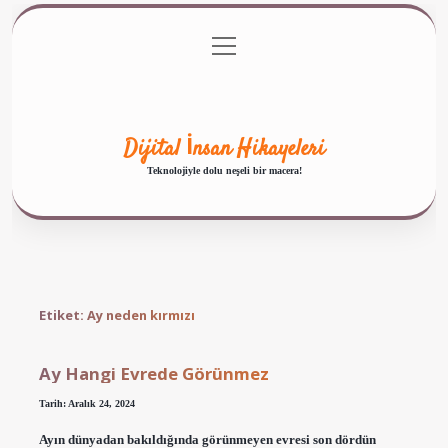
menüyü
Anasayfa
Gizlilik Politikası
Yasal Uyarı
aç
Hakkımızda
Dijital İnsan Hikayeleri
Teknolojiyle dolu neşeli bir macera!
Etiket:
Ay neden kırmızı
Ay Hangi Evrede Görünmez
Tarih: Aralık 24, 2024
Ayın dünyadan bakıldığında görünmeyen evresi son dördün