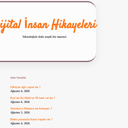
ijital İnsan Hikayeleri
Teknolojiyle dolu neşeli bir macera!
Sidebar
ilbet giriş
famecasino güncel giriş
ilbet yeni giriş
www.betexper.xyz/
Son Yazılar
Efüzyon ağrı yapar mı ?
Ağustos 6, 2026
Kur’an’da Allah’ın 99 ismi var mı ?
Ağustos 6, 2026
Avusturya Almanca mı konuşur ?
Ağustos 5, 2026
Bahis parasıyla hayır yapılır mı ?
Ağustos 4, 2026