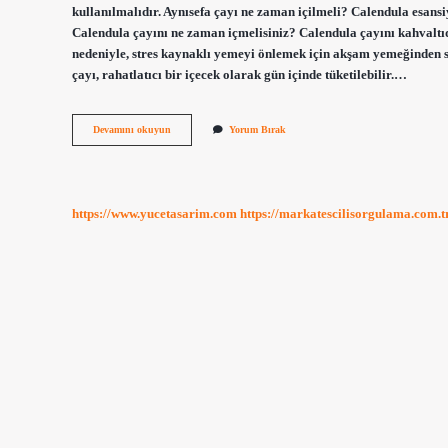
kullanılmalıdır. Aynısefa çayı ne zaman içilmeli? Calendula esansi
Calendula çayını ne zaman içmelisiniz? Calendula çayını kahvaltıda 
nedeniyle, stres kaynaklı yemeyi önlemek için akşam yemeğinden son
çayı, rahatlatıcı bir içecek olarak gün içinde tüketilebilir.…
Aynı
Devamını okuyun
Yorum Bırak
Safa
Nasıl
Kullanılır
https://www.yucetasarim.com
https://markatescilisorgulama.com.t