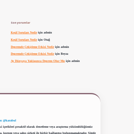
Son yorumlar
Keşif Soruları Nedir
için
admin
Keşif Soruları Nedir
için
Otağ
Depremde Çekiçleme Etkisi Nedir
için
admin
Depremde Çekiçleme Etkisi Nedir
için
Beyza
Ay Dünyaya Yaklaşınca Deprem Olur Mu
için
admin
m: @karabul
eki içerikleri proaktif olarak denetleme veya araştırma yükümlülüğümüz
a, kurum veya şahıs şirketi ile hiçbir bağlantısı bulunmamaktadır. Sitede