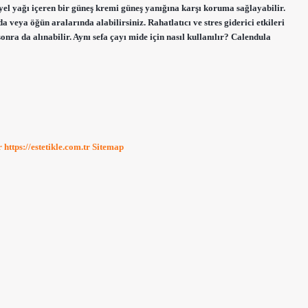
yel yağı içeren bir güneş kremi güneş yanığına karşı koruma sağlayabilir.
veya öğün aralarında alabilirsiniz. Rahatlatıcı ve stres giderici etkileri
ra da alınabilir. Aynı sefa çayı mide için nasıl kullanılır? Calendula
r
https://estetikle.com.tr
Sitemap