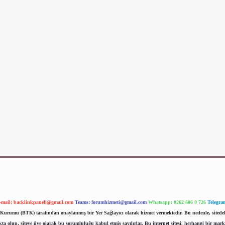
-mail:
backlinkpaneli@gmail.com
Teams:
forumhizmeti@gmail.com
Whatsapp: 0262 606 0 726
Telegra
im Kurumu (BTK) tarafından onaylanmış bir Yer Sağlayıcı olarak hizmet vermektedir. Bu nedenle, sited
 olup, siteye üye olarak bu sorumluluğu kabul etmiş sayılırlar. Bu internet sitesi, herhangi bir mark