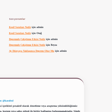
Son yorumlar
Keşif Soruları Nedir
için
admin
Keşif Soruları Nedir
için
Otağ
Depremde Çekiçleme Etkisi Nedir
için
admin
Depremde Çekiçleme Etkisi Nedir
için
Beyza
Ay Dünyaya Yaklaşınca Deprem Olur Mu
için
admin
m: @karabul
eki içerikleri proaktif olarak denetleme veya araştırma yükümlülüğümüz
a, kurum veya şahıs şirketi ile hiçbir bağlantısı bulunmamaktadır. Sitede