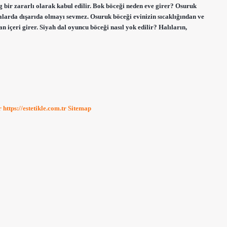
ag bir zararlı olarak kabul edilir. Bok böceği neden eve girer? Osuruk
valarda dışarıda olmayı sevmez. Osuruk böceği evinizin sıcaklığından ve
içeri girer. Siyah dal oyuncu böceği nasıl yok edilir? Halıların,
r
https://estetikle.com.tr
Sitemap