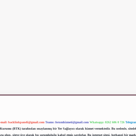
-mail:
backlinkpaneli@gmail.com
Teams:
forumhizmeti@gmail.com
Whatsapp: 0262 606 0 726
Telegra
im Kurumu (BTK) tarafından onaylanmış bir Yer Sağlayıcı olarak hizmet vermektedir. Bu nedenle, sited
 olup, siteye üye olarak bu sorumluluğu kabul etmiş sayılırlar. Bu internet sitesi, herhangi bir mark