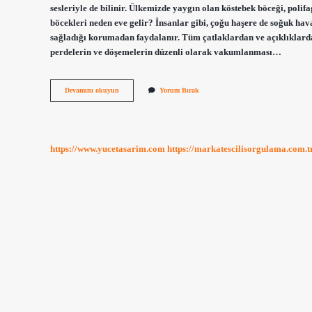
sesleriyle de bilinir. Ülkemizde yaygın olan köstebek böceği, polif
böcekleri neden eve gelir? İnsanlar gibi, çoğu haşere de soğuk ha
sağladığı korumadan faydalanır. Tüm çatlaklardan ve açıklıklardan 
perdelerin ve döşemelerin düzenli olarak vakumlanması…
Dal
Devamını okuyun
Yorum Bırak
Böceği
Nerede
Yaşar
https://www.yucetasarim.com
https://markatescilisorgulama.com.t