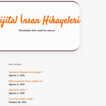
ijital İnsan Hikayeleri
Teknolojiyle dolu neşeli bir macera!
Sidebar
ilbet giriş
famecasino güncel giriş
ilbet yeni giriş
www.betexper.xyz/
Son Yazılar
Avusturya Almanca mı konuşur ?
Ağustos 5, 2026
Bahis parasıyla hayır yapılır mı ?
Ağustos 4, 2026
Altın AO2 nedir ?
Ağustos 4, 2026
Can Ozan kimle sevgili ?
Temmuz 30, 2026