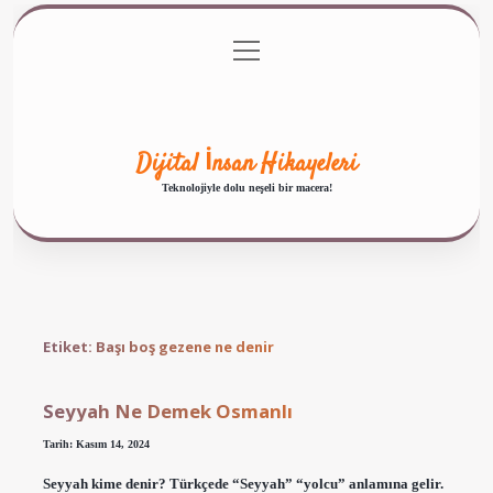
menüyü
Anasayfa
Gizlilik Politikası
Yasal Uyarı
aç
Hakkımızda
Dijital İnsan Hikayeleri
Teknolojiyle dolu neşeli bir macera!
Etiket:
Başı boş gezene ne denir
Seyyah Ne Demek Osmanlı
Tarih: Kasım 14, 2024
Seyyah kime denir? Türkçede “Seyyah” “yolcu” anlamına gelir.