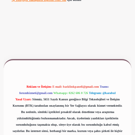
www.betexper.xyz/
Reklam ve İletişim:
E-mail:
backlinkpaneli@gmail.com
Teams:
forumhizmeti@gmail.com
Whatsapp: 0262 606 0 726
Telegram: @karabul
Yasal Uyarı:
Sitemiz, 5651 Sayılı Kanun gereğince Bilgi Teknolojileri ve İletişim
Kurumu (BTK) tarafından onaylanmış bir Yer Sağlayıcı olarak hizmet vermektedir.
Bu nedenle, sitedeki içerikleri proaktif olarak denetleme veya araştırma
yükümlülüğümüz bulunmamaktadır. Ancak, üyelerimiz yazdıkları içeriklerin
sorumluluğunu taşımakta olup, siteye üye olarak bu sorumluluğu kabul etmiş
sayılırlar. Bu internet sitesi, herhangi bir marka, kurum veya şahıs şirketi ile hiçbir