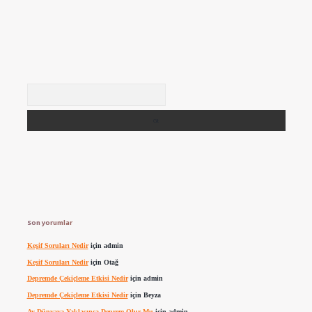
Arama
Son yorumlar
Keşif Soruları Nedir
için
admin
Keşif Soruları Nedir
için
Otağ
Depremde Çekiçleme Etkisi Nedir
için
admin
Depremde Çekiçleme Etkisi Nedir
için
Beyza
Ay Dünyaya Yaklaşınca Deprem Olur Mu
için
admin