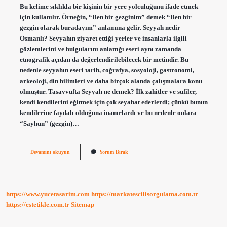
Bu kelime sıklıkla bir kişinin bir yere yolculuğunu ifade etmek
için kullanılır. Örneğin, “Ben bir gezginim” demek “Ben bir
gezgin olarak buradayım” anlamına gelir. Seyyah nedir
Osmanlı? Seyyahın ziyaret ettiği yerler ve insanlarla ilgili
gözlemlerini ve bulgularını anlattığı eseri aynı zamanda
etnografik açıdan da değerlendirilebilecek bir metindir. Bu
nedenle seyyahın eseri tarih, coğrafya, sosyoloji, gastronomi,
arkeoloji, din bilimleri ve daha birçok alanda çalışmalara konu
olmuştur. Tasavvufta Seyyah ne demek? İlk zahitler ve sufiler,
kendi kendilerini eğitmek için çok seyahat ederlerdi; çünkü bunun
kendilerine faydalı olduğuna inanırlardı ve bu nedenle onlara
“Sayhun” (gezgin)…
Seyyah
Devamını okuyun
Yorum Bırak
Ne
Demek
Osmanlı
https://www.yucetasarim.com
https://markatescilisorgulama.com.tr
https://estetikle.com.tr
Sitemap