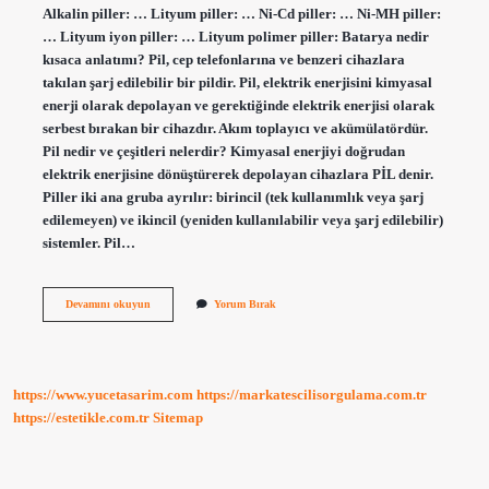
Alkalin piller: … Lityum piller: … Ni-Cd piller: … Ni-MH piller:
… Lityum iyon piller: … Lityum polimer piller: Batarya nedir
kısaca anlatımı? Pil, cep telefonlarına ve benzeri cihazlara
takılan şarj edilebilir bir pildir. Pil, elektrik enerjisini kimyasal
enerji olarak depolayan ve gerektiğinde elektrik enerjisi olarak
serbest bırakan bir cihazdır. Akım toplayıcı ve akümülatördür.
Pil nedir ve çeşitleri nelerdir? Kimyasal enerjiyi doğrudan
elektrik enerjisine dönüştürerek depolayan cihazlara PİL denir.
Piller iki ana gruba ayrılır: birincil (tek kullanımlık veya şarj
edilemeyen) ve ikincil (yeniden kullanılabilir veya şarj edilebilir)
sistemler. Pil…
Batarya
Devamını okuyun
Yorum Bırak
Nedir
Çeşitleri
Nelerdir
https://www.yucetasarim.com
https://markatescilisorgulama.com.tr
https://estetikle.com.tr
Sitemap