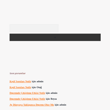
Arama
Son yorumlar
Keşif Soruları Nedir
için
admin
Keşif Soruları Nedir
için
Otağ
Depremde Çekiçleme Etkisi Nedir
için
admin
Depremde Çekiçleme Etkisi Nedir
için
Beyza
Ay Dünyaya Yaklaşınca Deprem Olur Mu
için
admin