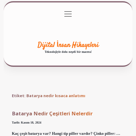
menüyü
Anasayfa
Gizlilik Politikası
Yasal Uyarı
aç
Hakkımızda
Dijital İnsan Hikayeleri
Teknolojiyle dolu neşeli bir macera!
Etiket:
Batarya nedir kısaca anlatımı
Batarya Nedir Çeşitleri Nelerdir
Tarih: Kasım 18, 2024
Kaç çeşit batarya var? Hangi tip piller vardır? Çinko piller: …