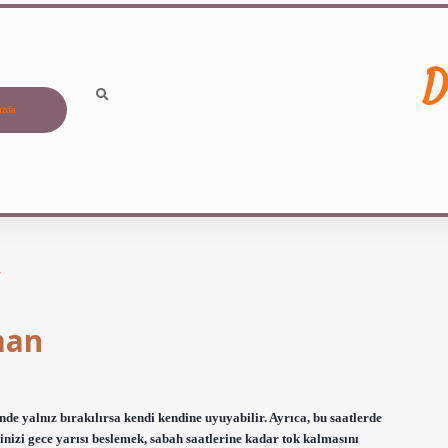
D
ızda
r
man
de yalnız bırakılırsa kendi kendine uyuyabilir. Ayrıca, bu saatlerde
nizi gece yarısı beslemek, sabah saatlerine kadar tok kalmasını