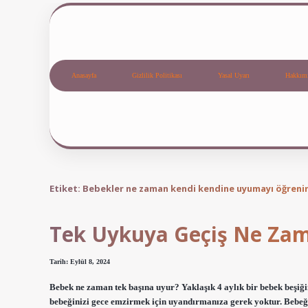
Anasayfa
Gizlilik Politikası
Yasal Uyarı
Hakkım
Etiket:
Bebekler ne zaman kendi kendine uyumayı öğreni
Tek Uykuya Geçiş Ne Za
Tarih: Eylül 8, 2024
Bebek ne zaman tek başına uyur? Yaklaşık 4 aylık bir bebek beşiğin
bebeğinizi gece emzirmek için uyandırmanıza gerek yoktur. Bebeği