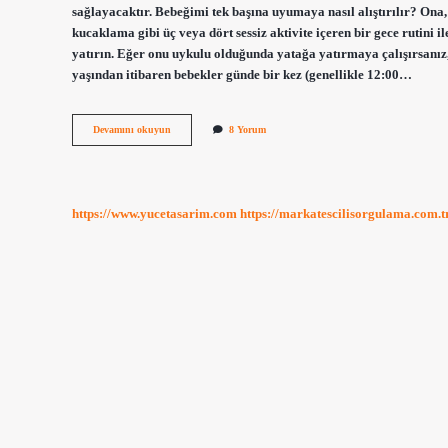
sağlayacaktır. Bebeğimi tek başına uyumaya nasıl alıştırılır? On
kucaklama gibi üç veya dört sessiz aktivite içeren bir gece rutini 
yatırın. Eğer onu uykulu olduğunda yatağa yatırmaya çalışırsanız,
yaşından itibaren bebekler günde bir kez (genellikle 12:00…
Tek
Devamını okuyun
8 Yorum
Uykuya
Geçiş
Ne
Zaman
https://www.yucetasarim.com
https://markatescilisorgulama.com.t