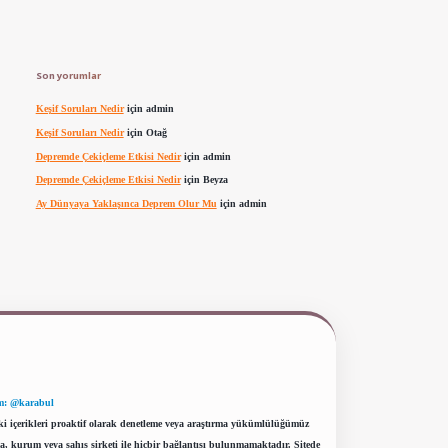
Son yorumlar
Keşif Soruları Nedir
için
admin
Keşif Soruları Nedir
için
Otağ
Depremde Çekiçleme Etkisi Nedir
için
admin
Depremde Çekiçleme Etkisi Nedir
için
Beyza
Ay Dünyaya Yaklaşınca Deprem Olur Mu
için
admin
m: @karabul
eki içerikleri proaktif olarak denetleme veya araştırma yükümlülüğümüz
a, kurum veya şahıs şirketi ile hiçbir bağlantısı bulunmamaktadır. Sitede