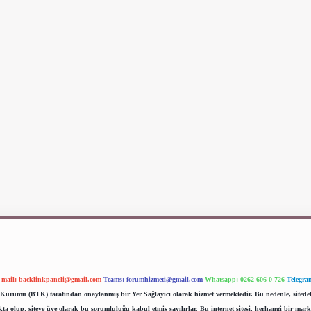
-mail:
backlinkpaneli@gmail.com
Teams:
forumhizmeti@gmail.com
Whatsapp: 0262 606 0 726
Telegra
im Kurumu (BTK) tarafından onaylanmış bir Yer Sağlayıcı olarak hizmet vermektedir. Bu nedenle, sited
 olup, siteye üye olarak bu sorumluluğu kabul etmiş sayılırlar. Bu internet sitesi, herhangi bir mark