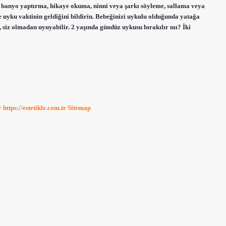
a, banyo yaptırma, hikaye okuma, ninni veya şarkı söyleme, sallama veya
ile uyku vaktinin geldiğini bildirin. Bebeğinizi uykulu olduğunda yatağa
 siz olmadan uyuyabilir. 2 yaşında gündüz uykusu bırakılır mı? İki
r
https://estetikle.com.tr
Sitemap