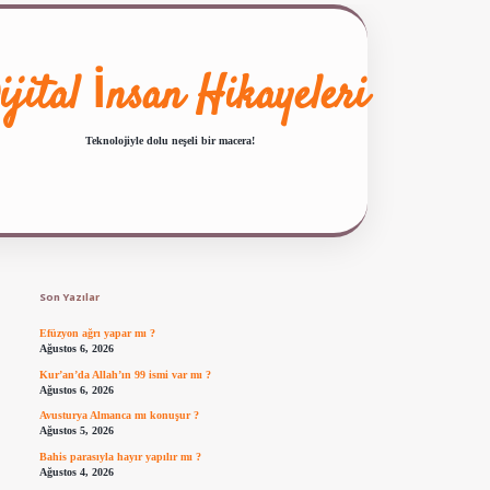
ijital İnsan Hikayeleri
Teknolojiyle dolu neşeli bir macera!
Sidebar
ilbet giriş
famecasino güncel giriş
ilbet yeni giriş
www.betexper.xyz/
Son Yazılar
Efüzyon ağrı yapar mı ?
Ağustos 6, 2026
Kur’an’da Allah’ın 99 ismi var mı ?
Ağustos 6, 2026
Avusturya Almanca mı konuşur ?
Ağustos 5, 2026
Bahis parasıyla hayır yapılır mı ?
Ağustos 4, 2026