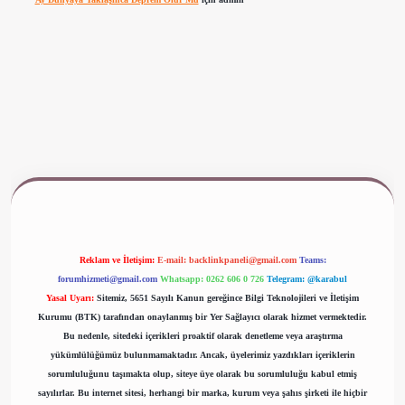
www.betexper.xyz/
Reklam ve İletişim:
E-mail:
backlinkpaneli@gmail.com
Teams:
forumhizmeti@gmail.com
Whatsapp: 0262 606 0 726
Telegram: @karabul
Yasal Uyarı:
Sitemiz, 5651 Sayılı Kanun gereğince Bilgi Teknolojileri ve İletişim
Kurumu (BTK) tarafından onaylanmış bir Yer Sağlayıcı olarak hizmet vermektedir.
Bu nedenle, sitedeki içerikleri proaktif olarak denetleme veya araştırma
yükümlülüğümüz bulunmamaktadır. Ancak, üyelerimiz yazdıkları içeriklerin
sorumluluğunu taşımakta olup, siteye üye olarak bu sorumluluğu kabul etmiş
sayılırlar. Bu internet sitesi, herhangi bir marka, kurum veya şahıs şirketi ile hiçbir