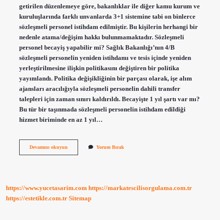
getirilen düzenlemeye göre, bakanlıklar ile diğer kamu kurum ve
kuruluşlarında farklı unvanlarda 3+1 sistemine tabi on binlerce
sözleşmeli personel istihdam edilmiştir. Bu kişilerin herhangi bir
nedenle atama/değişim hakkı bulunmamaktadır. Sözleşmeli
personel becayiş yapabilir mi? Sağlık Bakanlığı’nın 4/B
sözleşmeli personelin yeniden istihdamı ve tesis içinde yeniden
yerleştirilmesine ilişkin politikasını değiştiren bir politika
yayımlandı. Politika değişikliğinin bir parçası olarak, işe alım
ajansları aracılığıyla sözleşmeli personelin dahili transfer
talepleri için zaman sınırı kaldırıldı. Becayişte 1 yıl şartı var mı?
Bu tür bir taşınmada sözleşmeli personelin istihdam edildiği
hizmet biriminde en az 1 yıl…
3
Devamını okuyun
Yorum Bırak
1
Sözleşmeli
Personel
Becayiş
Yapabilir
https://www.yucetasarim.com
https://markatescilisorgulama.com.tr
Mi
https://estetikle.com.tr
Sitemap