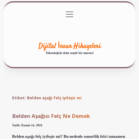
menüyü
Anasayfa
Gizlilik Politikası
Yasal Uyarı
aç
Hakkımızda
Dijital İnsan Hikayeleri
Teknolojiyle dolu neşeli bir macera!
Etiket:
Belden aşağı felç iyileşir mi
Belden Aşağısı Felç Ne Demek
Tarih: Kasım 14, 2024
Belden aşağı felç iyileşir mi? Bu nedenle omurilik felci tamamen