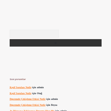
Arama
Son yorumlar
Keşif Soruları Nedir
için
admin
Keşif Soruları Nedir
için
Otağ
Depremde Çekiçleme Etkisi Nedir
için
admin
Depremde Çekiçleme Etkisi Nedir
için
Beyza
Ay Dünyaya Yaklaşınca Deprem Olur Mu
için
admin