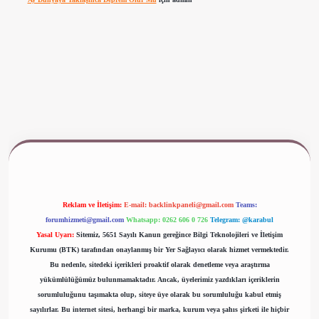
ww.betexper.xyz/
Reklam ve İletişim:
E-mail:
backlinkpaneli@gmail.com
Teams:
forumhizmeti@gmail.com
Whatsapp: 0262 606 0 726
Telegram: @karabul
Yasal Uyarı:
Sitemiz, 5651 Sayılı Kanun gereğince Bilgi Teknolojileri ve İletişim
Kurumu (BTK) tarafından onaylanmış bir Yer Sağlayıcı olarak hizmet vermektedir.
Bu nedenle, sitedeki içerikleri proaktif olarak denetleme veya araştırma
yükümlülüğümüz bulunmamaktadır. Ancak, üyelerimiz yazdıkları içeriklerin
sorumluluğunu taşımakta olup, siteye üye olarak bu sorumluluğu kabul etmiş
sayılırlar. Bu internet sitesi, herhangi bir marka, kurum veya şahıs şirketi ile hiçbir