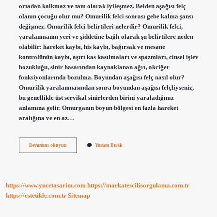
ortadan kalkmaz ve tam olarak iyileşmez. Belden aşağısı felç
olanın çocuğu olur mu? Omurilik felci sonrası gebe kalma şansı
değişmez. Omurilik felci belirtileri nelerdir? Omurilik felci,
yaralanmanın yeri ve şiddetine bağlı olarak şu belirtilere neden
olabilir: hareket kaybı, his kaybı, bağırsak ve mesane
kontrolünün kaybı, aşırı kas kasılmaları ve spazmları, cinsel işlev
bozukluğu, sinir hasarından kaynaklanan ağrı, akciğer
fonksiyonlarında bozulma. Boyundan aşağısı felç nasıl olur?
Omurilik yaralanmasından sonra boyundan aşağısı felçliyseniz,
bu genellikle üst servikal sinirlerden birini yaraladığınız
anlamına gelir. Omurganın boyun bölgesi en fazla hareket
aralığına ve en az…
Belden
Devamını okuyun
Yorum Bırak
Aşağısı
Felç
Ne
Demek
https://www.yucetasarim.com
https://markatescilisorgulama.com.tr
https://estetikle.com.tr
Sitemap