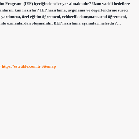
tim Programı (IEP) içeriğinde neler yer almaktadır? Uzun vadeli hedeflere
lanlarını kim hazırlar? IEP hazırlama, uygulama ve değerlendirme süreci
yardımcısı, özel eğitim öğretmeni, rehberlik danışmanı, sınıf öğretmeni,
orumlu uzmanlardan oluşmalıdır. BEP hazırlama aşamaları nelerdir?…
r
https://estetikle.com.tr
Sitemap