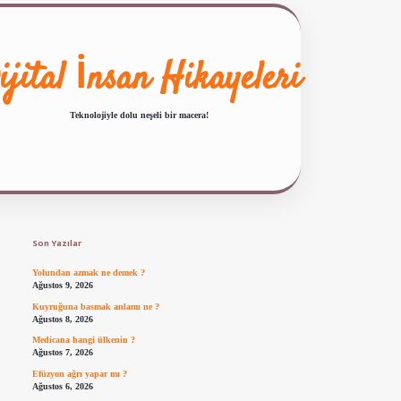
ijital İnsan Hikayeleri
Teknolojiyle dolu neşeli bir macera!
Sidebar
ilbet giriş
famecasino güncel giriş
ilbet yeni giriş
www.betexper.xyz/
Son Yazılar
Yolundan azmak ne demek ?
Ağustos 9, 2026
Kuyruğuna basmak anlamı ne ?
Ağustos 8, 2026
Medicana hangi ülkenin ?
Ağustos 7, 2026
Efüzyon ağrı yapar mı ?
Ağustos 6, 2026