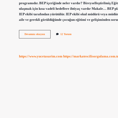
programıdır. BEP içeriğinde neler vardır? Bireyselleştirilmiş Eği
ulaşmak için kısa vadeli hedeflere ihtiyaç vardır Makale… BEP p
IEP ekibi tarafından yürütülür. IEP ekibi okul müdürü veya müdür 
aile ve gerekli görüldüğünde çocuğun eğitimi ve gelişiminden s
Bep
Devamını okuyun
12 Yorum
Planları
Nelerdir
https://www.yucetasarim.com
https://markatescilisorgulama.com.t