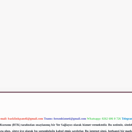
-mail:
backlinkpaneli@gmail.com
Teams:
forumhizmeti@gmail.com
Whatsapp: 0262 606 0 726
Telegra
im Kurumu (BTK) tarafından onaylanmış bir Yer Sağlayıcı olarak hizmet vermektedir. Bu nedenle, sited
 olup, siteye üye olarak bu sorumluluğu kabul etmiş sayılırlar. Bu internet sitesi, herhangi bir mark