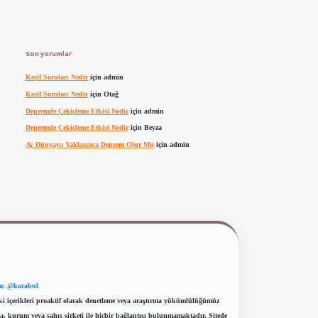
Son yorumlar
Keşif Soruları Nedir
için
admin
Keşif Soruları Nedir
için
Otağ
Depremde Çekiçleme Etkisi Nedir
için
admin
Depremde Çekiçleme Etkisi Nedir
için
Beyza
Ay Dünyaya Yaklaşınca Deprem Olur Mu
için
admin
m: @karabul
eki içerikleri proaktif olarak denetleme veya araştırma yükümlülüğümüz
a, kurum veya şahıs şirketi ile hiçbir bağlantısı bulunmamaktadır. Sitede