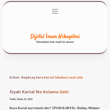
menüyü
Anasayfa
Gizlilik Politikası
Yasal Uyarı
aç
Hakkımızda
Dijital İnsan Hikayeleri
Teknolojiyle dolu neşeli bir macera!
Etiket:
Beşiktaş Kara Kartal lakabını nasıl aldı
Siyah Kartal Ne Anlama Gelir
Tarih: Ekim 19, 2024
Kara Kartal neyi temsil eder? SİYAH KARTAL: Balıkçı Mehmet