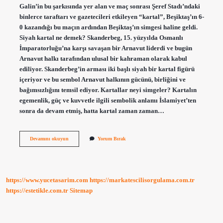
Galin’in bu şarkısında yer alan ve maç sonrası Şeref Stadı’ndaki
binlerce taraftarı ve gazetecileri etkileyen “kartal”, Beşiktaş’ın 6-
0 kazandığı bu maçın ardından Beşiktaş’ın simgesi haline geldi.
Siyah kartal ne demek? Skanderbeg, 15. yüzyılda Osmanlı
İmparatorluğu’na karşı savaşan bir Arnavut liderdi ve bugün
Arnavut halkı tarafından ulusal bir kahraman olarak kabul
ediliyor. Skanderbeg’in arması iki başlı siyah bir kartal figürü
içeriyor ve bu sembol Arnavut halkının gücünü, birliğini ve
bağımsızlığını temsil ediyor. Kartallar neyi simgeler? Kartalın
egemenlik, güç ve kuvvetle ilgili sembolik anlamı İslamiyet’ten
sonra da devam etmiş, hatta kartal zaman zaman…
Siyah
Devamını okuyun
Yorum Bırak
Kartal
Ne
Anlama
Gelir
https://www.yucetasarim.com
https://markatescilisorgulama.com.tr
https://estetikle.com.tr
Sitemap