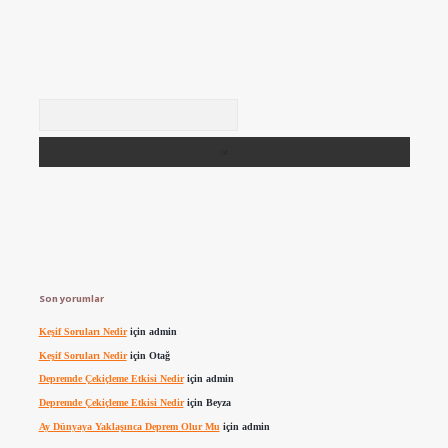
Arama
Son yorumlar
Keşif Soruları Nedir
için
admin
Keşif Soruları Nedir
için
Otağ
Depremde Çekiçleme Etkisi Nedir
için
admin
Depremde Çekiçleme Etkisi Nedir
için
Beyza
Ay Dünyaya Yaklaşınca Deprem Olur Mu
için
admin