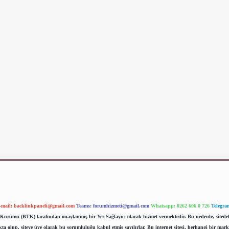
-mail:
backlinkpaneli@gmail.com
Teams:
forumhizmeti@gmail.com
Whatsapp: 0262 606 0 726
Telegra
im Kurumu (BTK) tarafından onaylanmış bir Yer Sağlayıcı olarak hizmet vermektedir. Bu nedenle, sited
 olup, siteye üye olarak bu sorumluluğu kabul etmiş sayılırlar. Bu internet sitesi, herhangi bir mark