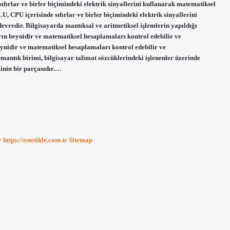
fırlar ve birler biçimindeki elektrik sinyallerini kullanarak matematiksel
U, CPU içerisinde sıfırlar ve birler biçimindeki elektrik sinyallerini
evredir. Bilgisayarda mantıksal ve aritmetiksel işlemlerin yapıldığı
rın beynidir ve matematiksel hesaplamaları kontrol edebilir ve
eynidir ve matematiksel hesaplamaları kontrol edebilir ve
-mantık birimi, bilgisayar talimat sözcüklerindeki işlenenler üzerinde
minin bir parçasıdır.…
r
https://estetikle.com.tr
Sitemap