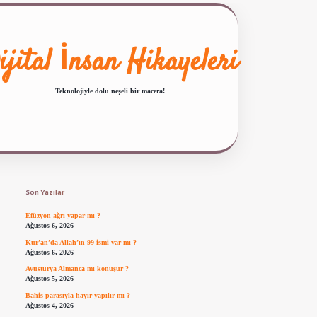
ijital İnsan Hikayeleri
Teknolojiyle dolu neşeli bir macera!
Sidebar
ilbet giriş
famecasino güncel giriş
ilbet yeni giriş
www.betexper.xyz/
Son Yazılar
Efüzyon ağrı yapar mı ?
Ağustos 6, 2026
Kur’an’da Allah’ın 99 ismi var mı ?
Ağustos 6, 2026
Avusturya Almanca mı konuşur ?
Ağustos 5, 2026
Bahis parasıyla hayır yapılır mı ?
Ağustos 4, 2026