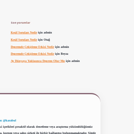
Son yorumlar
Keşif Soruları Nedir
için
admin
Keşif Soruları Nedir
için
Otağ
Depremde Çekiçleme Etkisi Nedir
için
admin
Depremde Çekiçleme Etkisi Nedir
için
Beyza
Ay Dünyaya Yaklaşınca Deprem Olur Mu
için
admin
m: @karabul
eki içerikleri proaktif olarak denetleme veya araştırma yükümlülüğümüz
a, kurum veya şahıs şirketi ile hiçbir bağlantısı bulunmamaktadır. Sitede