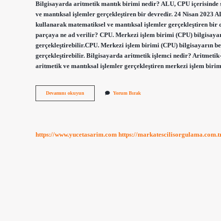
Bilgisayarda aritmetik mantık birimi nedir? ALU, CPU içerisinde sı
ve mantıksal işlemler gerçekleştiren bir devredir. 24 Nisan 2023 AL
kullanarak matematiksel ve mantıksal işlemler gerçekleştiren bir d
parçaya ne ad verilir? CPU. Merkezi işlem birimi (CPU) bilgisaya
gerçekleştirebilir.CPU. Merkezi işlem birimi (CPU) bilgisayarın b
gerçekleştirebilir. Bilgisayarda aritmetik işlemci nedir? Aritmetik
aritmetik ve mantıksal işlemler gerçekleştiren merkezi işlem biri
Bilgisayarın
Devamını okuyun
Yorum Bırak
Mantıksal
Ve
Aritmetiksel
Işlem
Birimi
https://www.yucetasarim.com
https://markatescilisorgulama.com.t
Nedir