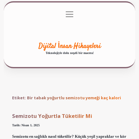
menüyü
Anasayfa
Gizlilik Politikası
Yasal Uyarı
aç
Hakkımızda
Dijital İnsan Hikayeleri
Teknolojiyle dolu neşeli bir macera!
Etiket:
Bir tabak yoğurtlu semizotu yemeği kaç kalori
Semizotu Yoğurtla Tüketilir Mi
Tarih: Nisan 1, 2025
Semizotu en sağlıklı nasıl tüketilir? Küçük yeşil yapraklar ve kör