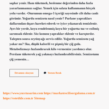
saplar yenir. Ham tüketmek, beslenme değerinden daha fazla
yararlanmamızı sağlar. Yemek için salata kullanmanın birçok
yolu vardır. -Oturumun omega-3 içeriği sayesinde cilt daha canlı
görünür. Yoğurtlu semizotu nasıl yenir? Purlane yaprakları
dallarından dışarı hareket ederek ve iyice yıkanarak temizlenir.
Ayrı bir yerde, koyu rendelenmiş koyu bir yoğurtta tuz ve ezilmiş
sarımsak eklenir. Söz konusu yapraklar eklenir ve karıştırılır.
Talepten sonra zeytinyağı servis edilir. Yoğurtlu semizotu yağ
yakar mı? Ska, düşük kalorili ve pişmiş bir çiğ gıda.
Metabolizmayı hızlandırarak kilo vermenize yardımcı olur.
Perslane tüketerek yağ yakmayı hızlandırabilirsiniz. Semizotunu
çiğ yemenin…
Semizotu
Devamını okuyun
Yorum Bırak
Yoğurtla
Tüketilir
Mi
https://www.yucetasarim.com
https://markatescilisorgulama.com.tr
https://estetikle.com.tr
Sitemap