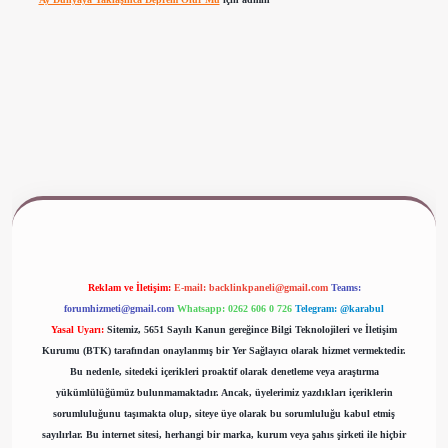
ww.betexper.xyz/
Reklam ve İletişim:
E-mail:
backlinkpaneli@gmail.com
Teams:
forumhizmeti@gmail.com
Whatsapp: 0262 606 0 726
Telegram: @karabul
Yasal Uyarı:
Sitemiz, 5651 Sayılı Kanun gereğince Bilgi Teknolojileri ve İletişim
Kurumu (BTK) tarafından onaylanmış bir Yer Sağlayıcı olarak hizmet vermektedir.
Bu nedenle, sitedeki içerikleri proaktif olarak denetleme veya araştırma
yükümlülüğümüz bulunmamaktadır. Ancak, üyelerimiz yazdıkları içeriklerin
sorumluluğunu taşımakta olup, siteye üye olarak bu sorumluluğu kabul etmiş
sayılırlar. Bu internet sitesi, herhangi bir marka, kurum veya şahıs şirketi ile hiçbir