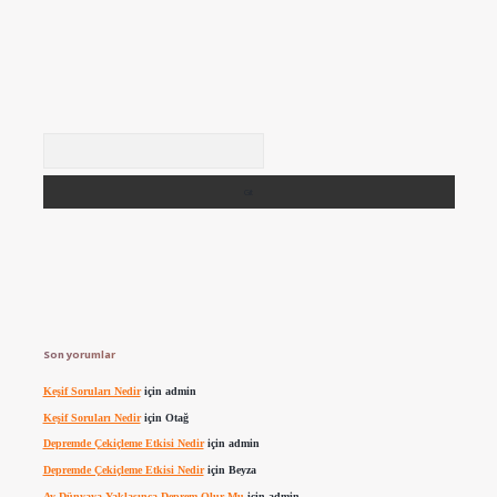
Arama
Son yorumlar
Keşif Soruları Nedir
için
admin
Keşif Soruları Nedir
için
Otağ
Depremde Çekiçleme Etkisi Nedir
için
admin
Depremde Çekiçleme Etkisi Nedir
için
Beyza
Ay Dünyaya Yaklaşınca Deprem Olur Mu
için
admin