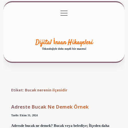
menüyü
Anasayfa
Gizlilik Politikası
Yasal Uyarı
aç
Hakkımızda
Dijital İnsan Hikayeleri
Teknolojiyle dolu neşeli bir macera!
Etiket:
Bucak nerenin ilçesidir
Adreste Bucak Ne Demek Örnek
Tarih: Ekim 31, 2024
Adresde bucak ne demek? Bucak veya belediye; İlçeden daha