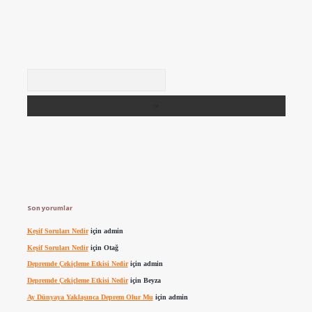
Arama
Son yorumlar
Keşif Soruları Nedir
için
admin
Keşif Soruları Nedir
için
Otağ
Depremde Çekiçleme Etkisi Nedir
için
admin
Depremde Çekiçleme Etkisi Nedir
için
Beyza
Ay Dünyaya Yaklaşınca Deprem Olur Mu
için
admin