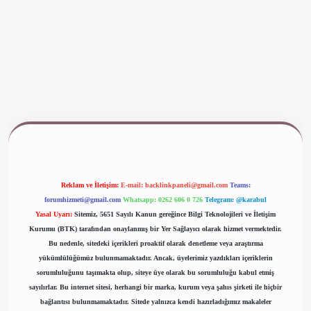
 giriş
www.betexper.xyz/
Reklam ve İletişim:
E-mail:
backlinkpaneli@gmail.com
Teams:
forumhizmeti@gmail.com
Whatsapp: 0262 606 0 726
Telegram: @karabul
Yasal Uyarı:
Sitemiz, 5651 Sayılı Kanun gereğince Bilgi Teknolojileri ve İletişim
Kurumu (BTK) tarafından onaylanmış bir Yer Sağlayıcı olarak hizmet vermektedir.
Bu nedenle, sitedeki içerikleri proaktif olarak denetleme veya araştırma
yükümlülüğümüz bulunmamaktadır. Ancak, üyelerimiz yazdıkları içeriklerin
sorumluluğunu taşımakta olup, siteye üye olarak bu sorumluluğu kabul etmiş
sayılırlar. Bu internet sitesi, herhangi bir marka, kurum veya şahıs şirketi ile hiçbir
bağlantısı bulunmamaktadır. Sitede yalnızca kendi hazırladığımız makaleler