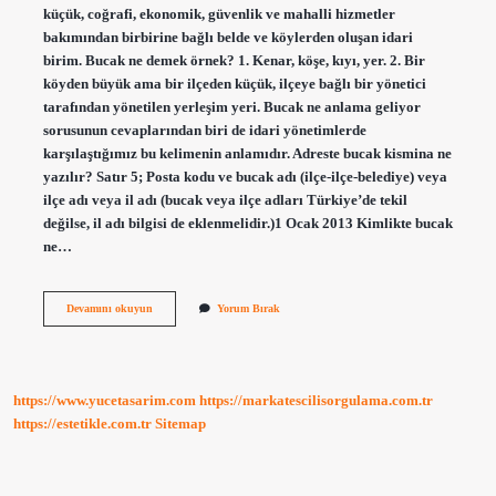
küçük, coğrafi, ekonomik, güvenlik ve mahalli hizmetler
bakımından birbirine bağlı belde ve köylerden oluşan idari
birim. Bucak ne demek örnek? 1. Kenar, köşe, kıyı, yer. 2. Bir
köyden büyük ama bir ilçeden küçük, ilçeye bağlı bir yönetici
tarafından yönetilen yerleşim yeri. Bucak ne anlama geliyor
sorusunun cevaplarından biri de idari yönetimlerde
karşılaştığımız bu kelimenin anlamıdır. Adreste bucak kismina ne
yazılır? Satır 5; Posta kodu ve bucak adı (ilçe-ilçe-belediye) veya
ilçe adı veya il adı (bucak veya ilçe adları Türkiye’de tekil
değilse, il adı bilgisi de eklenmelidir.)1 Ocak 2013 Kimlikte bucak
ne…
Adreste
Devamını okuyun
Yorum Bırak
Bucak
Ne
Demek
Örnek
https://www.yucetasarim.com
https://markatescilisorgulama.com.tr
https://estetikle.com.tr
Sitemap