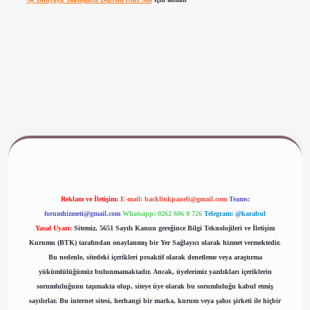
www.betexper.xyz/
Reklam ve İletişim:
E-mail:
backlinkpaneli@gmail.com
Teams:
forumhizmeti@gmail.com
Whatsapp: 0262 606 0 726
Telegram: @karabul
Yasal Uyarı:
Sitemiz, 5651 Sayılı Kanun gereğince Bilgi Teknolojileri ve İletişim
Kurumu (BTK) tarafından onaylanmış bir Yer Sağlayıcı olarak hizmet vermektedir.
Bu nedenle, sitedeki içerikleri proaktif olarak denetleme veya araştırma
yükümlülüğümüz bulunmamaktadır. Ancak, üyelerimiz yazdıkları içeriklerin
sorumluluğunu taşımakta olup, siteye üye olarak bu sorumluluğu kabul etmiş
sayılırlar. Bu internet sitesi, herhangi bir marka, kurum veya şahıs şirketi ile hiçbir