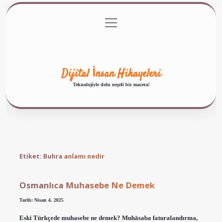
menüyü
Anasayfa
Gizlilik Politikası
Yasal Uyarı
aç
Hakkımızda
Dijital İnsan Hikayeleri
Teknolojiyle dolu neşeli bir macera!
Etiket:
Buhra anlamı nedir
Osmanlıca Muhasebe Ne Demek
Tarih: Nisan 4, 2025
Eski Türkçede muhasebe ne demek? Muhāsaba faturalandırma,