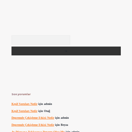
Arama
Son yorumlar
Keşif Soruları Nedir
için
admin
Keşif Soruları Nedir
için
Otağ
Depremde Çekiçleme Etkisi Nedir
için
admin
Depremde Çekiçleme Etkisi Nedir
için
Beyza
Ay Dünyaya Yaklaşınca Deprem Olur Mu
için
admin