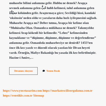
muhasebe bilimi anlamına gelir. Hubbu ne demek? Arapça
sevmek anlamına gelen حُبٌّ hubb kelimesi, tahıl anlamına gelen
ححبّةٌّةٌ kökünden gelir. Araştırmaya göre; Sevildiği hissi, kandaki
‘oksitosin’ neden oldu ve yaraların daha hızlı iyileşmesini sağladı.
Muhasebe Arapça mı? Defter tutma, Arapça bir kelime olan
“Muhāsaba Olan. Osmanlıca mülâhaza ne demek? Takımyıldız
kelimesi Arap kökenli bir kelimedir. “Lehez” kelimesinden
kaynaklanır ve “düşünme, düşünme, düşünme ve değerlendirme”
anlamına gelir. Osmanlıda muhasebeciye ne denirdi? 1453’ten
önce ilk kez yazılı ve düzenli olarak yazılan bir Divan heyeti
vardı. Örneğin, Maliye Bakanlığı bu yasada ilk kez belirtilmiştir.
Hazine-i Amire,…
Osmanlıca
Devamını okuyun
Yorum Bırak
Muhasebe
Ne
Demek
https://www.yucetasarim.com
https://markatescilisorgulama.com.tr
https://estetikle.com.tr
Sitemap