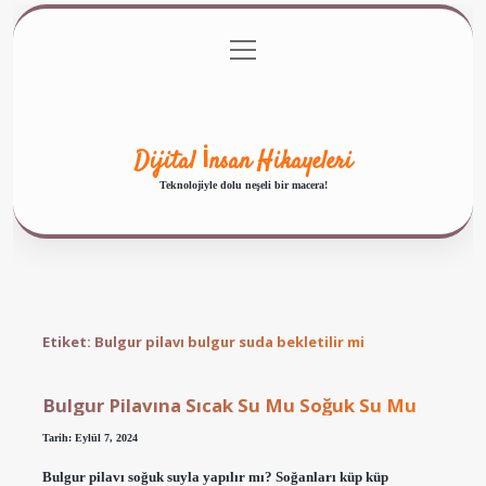
menüyü
Anasayfa
Gizlilik Politikası
Yasal Uyarı
aç
Hakkımızda
Dijital İnsan Hikayeleri
Teknolojiyle dolu neşeli bir macera!
Etiket:
Bulgur pilavı bulgur suda bekletilir mi
Bulgur Pilavına Sıcak Su Mu Soğuk Su Mu
Tarih: Eylül 7, 2024
Bulgur pilavı soğuk suyla yapılır mı? Soğanları küp küp