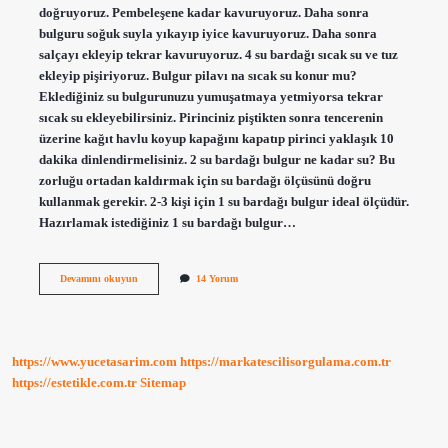
doğruyoruz. Pembeleşene kadar kavuruyoruz. Daha sonra
bulguru soğuk suyla yıkayıp iyice kavuruyoruz. Daha sonra
salçayı ekleyip tekrar kavuruyoruz. 4 su bardağı sıcak su ve tuz
ekleyip pişiriyoruz. Bulgur pilavı na sıcak su konur mu?
Eklediğiniz su bulgurunuzu yumuşatmaya yetmiyorsa tekrar
sıcak su ekleyebilirsiniz. Pirinciniz piştikten sonra tencerenin
üzerine kağıt havlu koyup kapağını kapatıp pirinci yaklaşık 10
dakika dinlendirmelisiniz. 2 su bardağı bulgur ne kadar su? Bu
zorluğu ortadan kaldırmak için su bardağı ölçüsünü doğru
kullanmak gerekir. 2-3 kişi için 1 su bardağı bulgur ideal ölçüdür.
Hazırlamak istediğiniz 1 su bardağı bulgur…
Bulgur
Devamını okuyun
14 Yorum
Pilavına
Sıcak
Su
Mu
Soğuk
https://www.yucetasarim.com
https://markatescilisorgulama.com.tr
Su
Mu
https://estetikle.com.tr
Sitemap