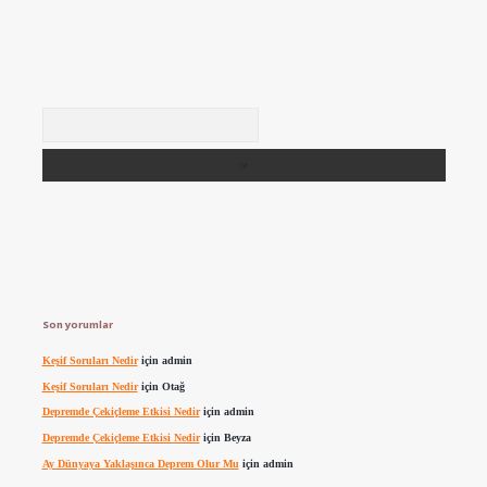
Arama
Son yorumlar
Keşif Soruları Nedir
için
admin
Keşif Soruları Nedir
için
Otağ
Depremde Çekiçleme Etkisi Nedir
için
admin
Depremde Çekiçleme Etkisi Nedir
için
Beyza
Ay Dünyaya Yaklaşınca Deprem Olur Mu
için
admin