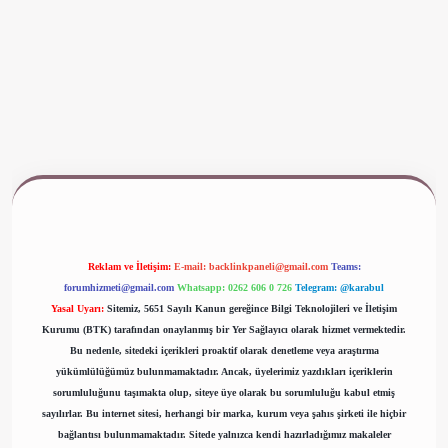
 giriş
www.betexper.xyz/
Reklam ve İletişim:
E-mail:
backlinkpaneli@gmail.com
Teams:
forumhizmeti@gmail.com
Whatsapp: 0262 606 0 726
Telegram: @karabul
Yasal Uyarı:
Sitemiz, 5651 Sayılı Kanun gereğince Bilgi Teknolojileri ve İletişim
Kurumu (BTK) tarafından onaylanmış bir Yer Sağlayıcı olarak hizmet vermektedir.
Bu nedenle, sitedeki içerikleri proaktif olarak denetleme veya araştırma
yükümlülüğümüz bulunmamaktadır. Ancak, üyelerimiz yazdıkları içeriklerin
sorumluluğunu taşımakta olup, siteye üye olarak bu sorumluluğu kabul etmiş
sayılırlar. Bu internet sitesi, herhangi bir marka, kurum veya şahıs şirketi ile hiçbir
bağlantısı bulunmamaktadır. Sitede yalnızca kendi hazırladığımız makaleler