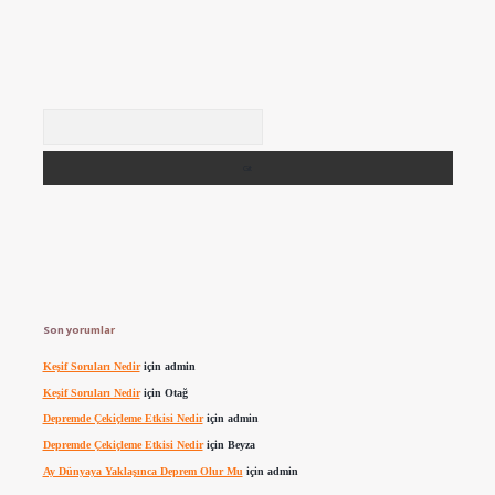
Arama
Son yorumlar
Keşif Soruları Nedir
için
admin
Keşif Soruları Nedir
için
Otağ
Depremde Çekiçleme Etkisi Nedir
için
admin
Depremde Çekiçleme Etkisi Nedir
için
Beyza
Ay Dünyaya Yaklaşınca Deprem Olur Mu
için
admin