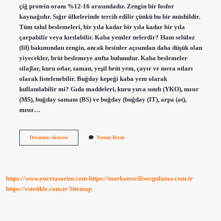
çiğ protein oranı %12-16 arasındadır. Zengin bir fosfor
kaynağıdır. Sığır ülkelerinde tercih edilir çünkü bu bir müshildir.
Tüm tahıl beslemeleri, bir yıla kadar bir yıla kadar bir yıla
çarpabilir veya kırılabilir. Kaba yemler nelerdir? Ham selüloz
(lif) bakımından zengin, ancak besinler açısından daha düşük olan
yiyecekler, brüt beslemeye atıfta bulunulur. Kaba beslemeler
silajlar, kuru otlar, saman, yeşil brüt yem, çayır ve mera otları
olarak listelenebilir. Buğday kepeği kaba yem olarak
kullanılabilir mi? Gıda maddeleri, kuru yuva sınıfı (YKO), mısır
(MS), buğday samanı (BS) ve buğday (buğday (IT), arpa (at),
mısır…
Kepek
Devamını okuyun
Yorum Bırak
Kaba
Yem
Mi
https://www.yucetasarim.com
https://markatescilisorgulama.com.tr
https://estetikle.com.tr
Sitemap