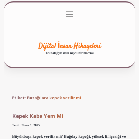
menüyü
Anasayfa
Gizlilik Politikası
Yasal Uyarı
aç
Hakkımızda
Dijital İnsan Hikayeleri
Teknolojiyle dolu neşeli bir macera!
Etiket:
Buzağılara kepek verilir mi
Kepek Kaba Yem Mi
Tarih: Nisan 1, 2025
Büyükbaşa kepek verilir mi? Buğday kepeği, yüksek lif içeriği ve