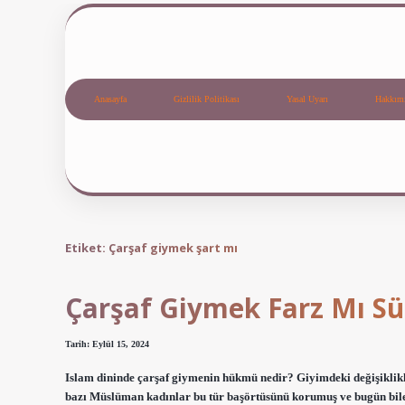
Anasayfa
Gizlilik Politikası
Yasal Uyarı
Hakkım
Etiket:
Çarşaf giymek şart mı
Çarşaf Giymek Farz Mı S
Tarih: Eylül 15, 2024
Islam dininde çarşaf giymenin hükmü nedir? Giyimdeki değişiklik
bazı Müslüman kadınlar bu tür başörtüsünü korumuş ve bugün bile