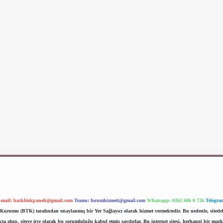
-mail:
backlinkpaneli@gmail.com
Teams:
forumhizmeti@gmail.com
Whatsapp: 0262 606 0 726
Telegra
im Kurumu (BTK) tarafından onaylanmış bir Yer Sağlayıcı olarak hizmet vermektedir. Bu nedenle, sited
 olup, siteye üye olarak bu sorumluluğu kabul etmiş sayılırlar. Bu internet sitesi, herhangi bir mark