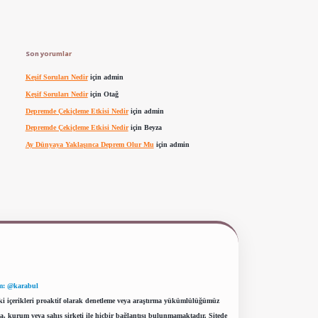
Son yorumlar
Keşif Soruları Nedir
için
admin
Keşif Soruları Nedir
için
Otağ
Depremde Çekiçleme Etkisi Nedir
için
admin
Depremde Çekiçleme Etkisi Nedir
için
Beyza
Ay Dünyaya Yaklaşınca Deprem Olur Mu
için
admin
m: @karabul
eki içerikleri proaktif olarak denetleme veya araştırma yükümlülüğümüz
a, kurum veya şahıs şirketi ile hiçbir bağlantısı bulunmamaktadır. Sitede