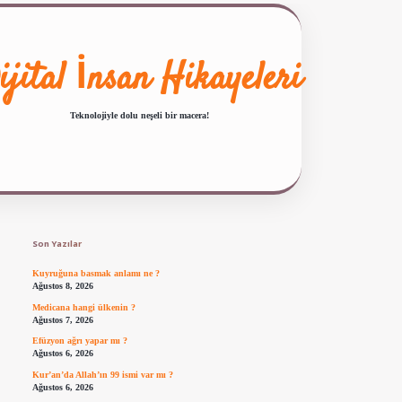
ijital İnsan Hikayeleri
Teknolojiyle dolu neşeli bir macera!
Sidebar
ilbet giriş
famecasino güncel giriş
ilbet yeni giriş
www.betexper.xyz/
Son Yazılar
Kuyruğuna basmak anlamı ne ?
Ağustos 8, 2026
Medicana hangi ülkenin ?
Ağustos 7, 2026
Efüzyon ağrı yapar mı ?
Ağustos 6, 2026
Kur’an’da Allah’ın 99 ismi var mı ?
Ağustos 6, 2026