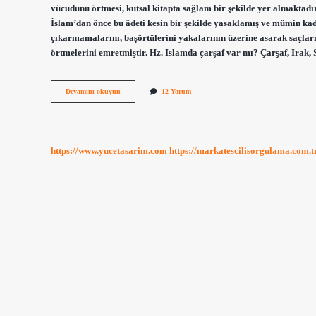
vücudunu örtmesi, kutsal kitapta sağlam bir şekilde yer almaktadı
İslam’dan önce bu âdeti kesin bir şekilde yasaklamış ve mümin kadı
çıkarmamalarını, başörtülerini yakalarının üzerine asarak saçların
örtmelerini emretmiştir. Hz. Islamda çarşaf var mı? Çarşaf, Irak, 
Çarşaf
Devamını okuyun
12 Yorum
Giymek
Farz
Mı
Sünnet
Mi
https://www.yucetasarim.com
https://markatescilisorgulama.com.t