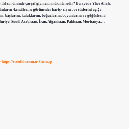
r. Islam dininde çarşaf giymenin hükmü nedir? Bu ayetle Yüce Allah,
nların -kendilerine görünenler hariç- ziynet ve süslerini açığa
ı, başlarını, kulaklarını, boğazlarını, boyunlarını ve göğüslerini
Suriye, Suudi Arabistan, İran, Afganistan, Pakistan, Moritanya,…
r
https://estetikle.com.tr
Sitemap