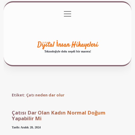
menüyü
Anasayfa
Gizlilik Politikası
Yasal Uyarı
aç
Hakkımızda
Dijital İnsan Hikayeleri
Teknolojiyle dolu neşeli bir macera!
Etiket:
Çatı neden dar olur
Çatısı Dar Olan Kadın Normal Doğum
Yapabilir Mi
Tarih: Aralık 28, 2024