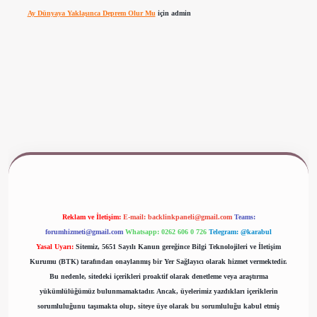
Ay Dünyaya Yaklaşınca Deprem Olur Mu
için
admin
ww.betexper.xyz/
Reklam ve İletişim:
E-mail:
backlinkpaneli@gmail.com
Teams:
forumhizmeti@gmail.com
Whatsapp: 0262 606 0 726
Telegram: @karabul
Yasal Uyarı:
Sitemiz, 5651 Sayılı Kanun gereğince Bilgi Teknolojileri ve İletişim
Kurumu (BTK) tarafından onaylanmış bir Yer Sağlayıcı olarak hizmet vermektedir.
Bu nedenle, sitedeki içerikleri proaktif olarak denetleme veya araştırma
yükümlülüğümüz bulunmamaktadır. Ancak, üyelerimiz yazdıkları içeriklerin
sorumluluğunu taşımakta olup, siteye üye olarak bu sorumluluğu kabul etmiş