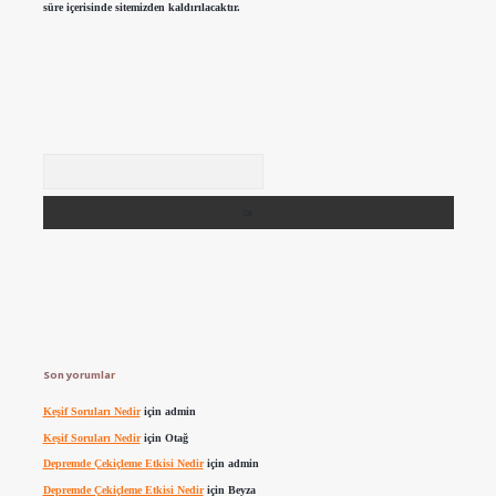
süre içerisinde sitemizden kaldırılacaktır.
Arama
Son yorumlar
Keşif Soruları Nedir
için
admin
Keşif Soruları Nedir
için
Otağ
Depremde Çekiçleme Etkisi Nedir
için
admin
Depremde Çekiçleme Etkisi Nedir
için
Beyza