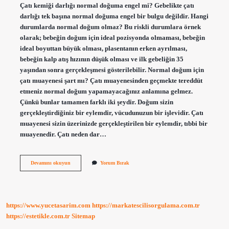
Çatı kemiği darlığı normal doğuma engel mi? Gebelikte çatı
darlığı tek başına normal doğuma engel bir bulgu değildir. Hangi
durumlarda normal doğum olmaz? Bu riskli durumlara örnek
olarak; bebeğin doğum için ideal pozisyonda olmaması, bebeğin
ideal boyuttan büyük olması, plasentanın erken ayrılması,
bebeğin kalp atış hızının düşük olması ve ilk gebeliğin 35
yaşından sonra gerçekleşmesi gösterilebilir. Normal doğum için
çatı muayenesi şart mı? Çatı muayenesinden geçmekte tereddüt
etmeniz normal doğum yapamayacağınız anlamına gelmez.
Çünkü bunlar tamamen farklı iki şeydir. Doğum sizin
gerçekleştirdiğiniz bir eylemdir, vücudunuzun bir işlevidir. Çatı
muayenesi sizin üzerinizde gerçekleştirilen bir eylemdir, tıbbi bir
muayenedir. Çatı neden dar…
Çatısı
Devamını okuyun
Yorum Bırak
Dar
Olan
Kadın
Normal
Doğum
https://www.yucetasarim.com
https://markatescilisorgulama.com.tr
Yapabilir
Mi
https://estetikle.com.tr
Sitemap