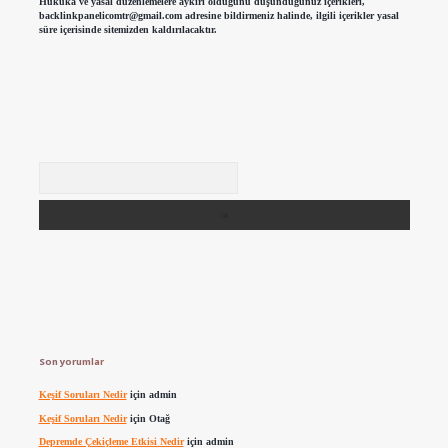
Hukuka ve yasal düzenlemelere aykırı olduğunu düşündüğünüz içerikleri,
backlinkpanelicomtr@gmail.com
adresine bildirmeniz halinde, ilgili içerikler yasal
süre içerisinde sitemizden kaldırılacaktır.
Arama
Son yorumlar
Keşif Soruları Nedir
için
admin
Keşif Soruları Nedir
için
Otağ
Depremde Çekiçleme Etkisi Nedir
için
admin