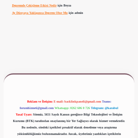
Depremde Çekiçleme Etkisi Nedir
için
Beyza
Ay Dünyaya Yaklaşınca Deprem Olur Mu
için
admin
www.betexper.xyz/
Reklam ve İletişim:
E-mail:
backlinkpaneli@gmail.com
Teams:
forumhizmeti@gmail.com
Whatsapp: 0262 606 0 726
Telegram: @karabul
Yasal Uyarı:
Sitemiz, 5651 Sayılı Kanun gereğince Bilgi Teknolojileri ve İletişim
Kurumu (BTK) tarafından onaylanmış bir Yer Sağlayıcı olarak hizmet vermektedir.
Bu nedenle, sitedeki içerikleri proaktif olarak denetleme veya araştırma
yükümlülüğümüz bulunmamaktadır. Ancak, üyelerimiz yazdıkları içeriklerin