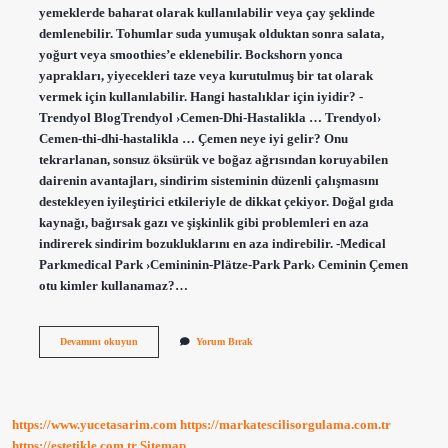
yemeklerde baharat olarak kullanılabilir veya çay şeklinde
demlenebilir. Tohumlar suda yumuşak olduktan sonra salata,
yoğurt veya smoothies’e eklenebilir. Bockshorn yonca
yaprakları, yiyecekleri taze veya kurutulmuş bir tat olarak
vermek için kullanılabilir. Hangi hastalıklar için iyidir? -
Trendyol BlogTrendyol ›Cemen-Dhi-Hastalikla … Trendyol›
Cemen-thi-dhi-hastalikla … Çemen neye iyi gelir? Onu
tekrarlanan, sonsuz öksürük ve boğaz ağrısından koruyabilen
dairenin avantajları, sindirim sisteminin düzenli çalışmasını
destekleyen iyileştirici etkileriyle de dikkat çekiyor. Doğal gıda
kaynağı, bağırsak gazı ve şişkinlik gibi problemleri en aza
indirerek sindirim bozukluklarını en aza indirebilir. -Medical
Parkmedical Park ›Cemininin-Plätze-Park Park› Ceminin Çemen
otu kimler kullanamaz?…
Tane
Devamını okuyun
Yorum Bırak
Çemen
Ne
Işe
Yarar
https://www.yucetasarim.com
https://markatescilisorgulama.com.tr
https://estetikle.com.tr
Sitemap