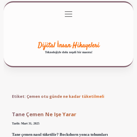
menüyü
Anasayfa
Gizlilik Politikası
Yasal Uyarı
aç
Hakkımızda
Dijital İnsan Hikayeleri
Teknolojiyle dolu neşeli bir macera!
Etiket:
Çemen otu günde ne kadar tüketilmeli
Tane Çemen Ne Işe Yarar
Tarih: Mart 31, 2025
Tane çemen nasıl tüketilir? Bockshorn yonca tohumları