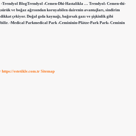
dir? -Trendyol BlogTrendyol ›Cemen-Dhi-Hastalikla … Trendyol› Cemen-thi-
ksürük ve boğaz ağrısından koruyabilen dairenin avantajları, sindirim
e dikkat çekiyor. Doğal gıda kaynağı, bağırsak gazı ve şişkinlik gibi
rebilir. -Medical Parkmedical Park ›Cemininin-Plätze-Park Park› Ceminin
r
https://estetikle.com.tr
Sitemap