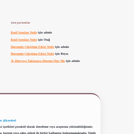
Son yorumlar
Keşif Soruları Nedir
için
admin
Keşif Soruları Nedir
için
Otağ
Depremde Çekiçleme Etkisi Nedir
için
admin
Depremde Çekiçleme Etkisi Nedir
için
Beyza
Ay Dünyaya Yaklaşınca Deprem Olur Mu
için
admin
m: @karabul
eki içerikleri proaktif olarak denetleme veya araştırma yükümlülüğümüz
a, kurum veya şahıs şirketi ile hiçbir bağlantısı bulunmamaktadır. Sitede