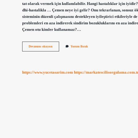
tat olarak vermek için kullanılabilir. Hangi hastalıklar için iyi
dhi-hastalikla … Çemen neye iyi gelir? Onu tekrarlanan, sonsuz ö
sisteminin düzenli çalışmasını destekleyen iyileştirici etkileriyle d
problemleri en aza indirerek sindirim bozukluklarını en aza indi
Çemen otu kimler kullanamaz?…
Tane
Devamını okuyun
Yorum Bırak
Çemen
Ne
Işe
Yarar
https://www.yucetasarim.com
https://markatescilisorgulama.com.t