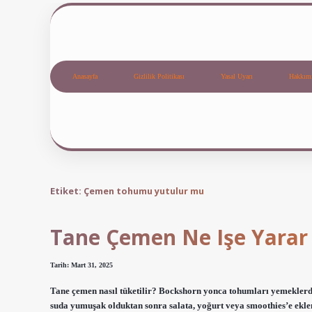
Anasayfa
Gizlilik Politikası
Yasal Uyarı
Hakkım
Etiket:
Çemen tohumu yutulur mu
Tane Çemen Ne Işe Yarar
Tarih: Mart 31, 2025
Tane çemen nasıl tüketilir? Bockshorn yonca tohumları yemeklerde
suda yumuşak olduktan sonra salata, yoğurt veya smoothies’e ekle