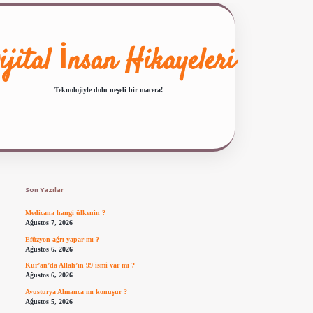
ijital İnsan Hikayeleri
Teknolojiyle dolu neşeli bir macera!
Sidebar
ilbet giriş
famecasino güncel giriş
ilbet yeni giriş
www.betexper.xyz/
Son Yazılar
Medicana hangi ülkenin ?
Ağustos 7, 2026
Efüzyon ağrı yapar mı ?
Ağustos 6, 2026
Kur’an’da Allah’ın 99 ismi var mı ?
Ağustos 6, 2026
Avusturya Almanca mı konuşur ?
Ağustos 5, 2026