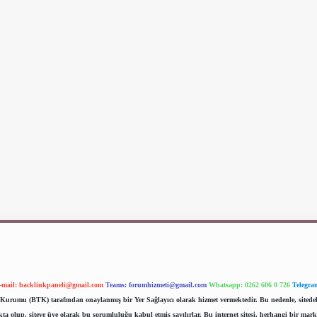
-mail:
backlinkpaneli@gmail.com
Teams:
forumhizmeti@gmail.com
Whatsapp: 0262 606 0 726
Telegra
im Kurumu (BTK) tarafından onaylanmış bir Yer Sağlayıcı olarak hizmet vermektedir. Bu nedenle, sited
 olup, siteye üye olarak bu sorumluluğu kabul etmiş sayılırlar. Bu internet sitesi, herhangi bir mark